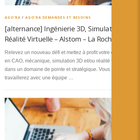
简体中文
日本語
AGO’RA
/
AGO’RA DEMANDES ET BESOINS
[alternance] Ingénierie 3D, Simulation &
Español
Réalité Virtuelle – Alstom – La Rochelle
Relevez un nouveau défi et mettez à profit votre expertise
en CAO, mécanique, simulation 3D et/ou réalité virtuelle
dans un domaine de pointe et stratégique. Vous
travaillerez avec une équipe …