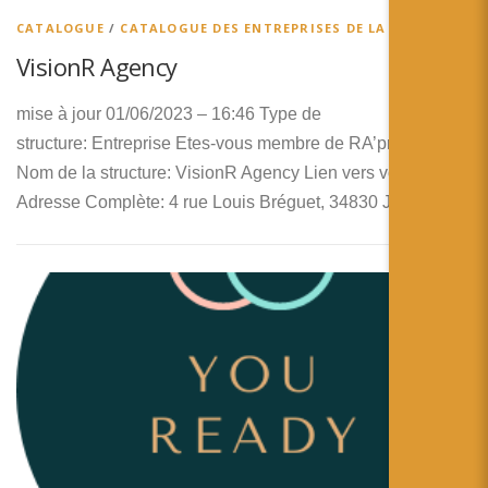
CATALOGUE
/
CATALOGUE DES ENTREPRISES DE LA RA
VisionR Agency
mise à jour 01/06/2023 – 16:46 Type de
structure: Entreprise Etes-vous membre de RA’pro ?: Non
Nom de la structure: VisionR Agency Lien vers votre logo:
Adresse Complète: 4 rue Louis Bréguet, 34830 JACOU …