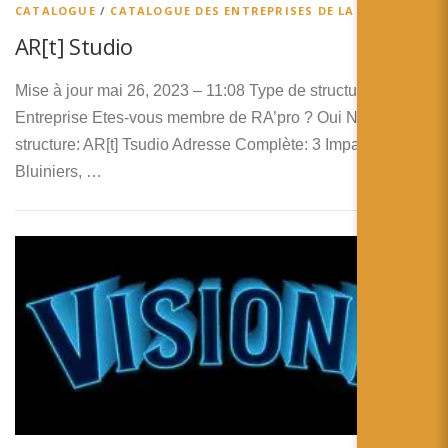
CATALOGUE
/
CATALOGUE DES ENTREPRISES DE LA RA
AR[t] Studio
Mise à jour mai 26, 2023 – 11:08 Type de structure:
Entreprise Etes-vous membre de RA’pro ? Oui Nom de la
structure: AR[t] Tsudio Adresse Complète: 3 Impasse des
Bluiniers, …