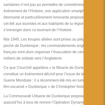
简体中文
sanitaires n’ont pas pu permettre de commémorer cet
événement de l’Histoire, une application smartphone
日本語
étonnante et particulièrement innovante propose depuis
Español
cet été aux touristes et aux habitants de la région de
s’immerger dans ce tournant de l’Histoire.
Mai 1940. Les troupes alliées sont prises au piège dans la
poche de Dunkerque : les commandements anglais et
français vont alors organiser l’évacuation de centaines de
milliers de soldats vers l’Angleterre.
Ce que Churchill appellera « le Miracle de Dunkerque »
constitue un événement décisif pour l’issue de la Seconde
Guerre Mondiale : il a récemment été mis en lumière par le
film oscarisé « Dunkerque » de Christopher Nolan.
La Communauté Urbaine de Dunkerque propose
aujourd’hui à tous de revivre l’Opération Dynamo : une