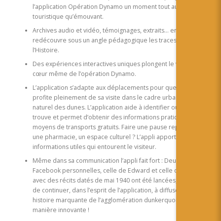
l’application Opération Dynamo un moment tout aussi culturel,
touristique qu’émouvant.
Archives audio et vidéo, témoignages, extraits… en plein air, on
redécouvre sous un angle pédagogique les traces de
l’Histoire.
Des expériences interactives uniques plongent le visiteur au
cœur même de l’opération Dynamo.
L’application s’adapte aux déplacements pour que le touriste
profite pleinement de sa visite dans le cadre urbain ou site
naturel des dunes. L’application aide à identifier où l’on se
trouve et permet d’obtenir des informations pratiques sur les
moyens de transports gratuits. Faire une pause repas, trouver
une pharmacie, un espace culturel ? L’appli apporte aussi des
informations utiles qui entourent le visiteur.
Même dans sa communication l’appli fait fort : Deux pages
Facebook personnelles, celle de Edward et celle de Joseph,
avec des récits datés de mai 1940 ont été lancées, permettant
de continuer, dans l’esprit de l’application, à diffuser cette
histoire marquante de l’agglomération dunkerquoise de
manière innovante !