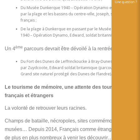
Une question ?
Du Musée Dunkerque 1940 – Opération Dynamo en passant
par la plage et les bassins du centre-ville, Joseph, soldat
français ;
De la plage à Dunkerque en passant par le Musée Dunkerque
1940 – Opération Dynamo, Edward, soldat britannique
ème
Un 4
parcours devrait être dévoilé à la rentrée 2020 :
Du Fort des Dunes de Leffrinckoucke à Bray-Dunes en passant
par Zuydcoote, Edward soldat britannique (parcours dans le
Grand site naturel protégé des Dunes de Flandre).
Le tourisme de mémoire, une attente des touristes
français et étrangers
La volonté de retrouver leurs racines.
Champs de bataille, nécropoles, sites commémoratifs,
musées… Depuis 2014, Français comme étrangers sont
de plus en plus nombreux à venir les découvrir…