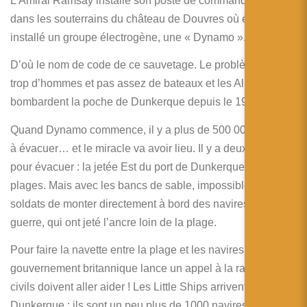
L’Amiral Ramsay installe son poste de commandement
dans les souterrains du château de Douvres où était
installé un groupe électrogène, une « Dynamo ».
D’où le nom de code de ce sauvetage. Le problème ? Il y a
trop d’hommes et pas assez de bateaux et les Allemands
bombardent la poche de Dunkerque depuis le 19 mai…
Quand Dynamo commence, il y a plus de 500 000 soldats
à évacuer… et le miracle va avoir lieu. Il y a deux solutions
pour évacuer : la jetée Est du port de Dunkerque et les
plages. Mais avec les bancs de sable, impossible pour les
soldats de monter directement à bord des navires de
guerre, qui ont jeté l’ancre loin de la plage.
Pour faire la navette entre la plage et les navires, le
gouvernement britannique lance un appel à la radio : les
civils doivent aller aider ! Les Little Ships arrivent à
Dunkerque : ils sont un peu plus de 1000 navires, dont 800