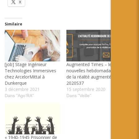
X
Similaire
[job] Stage Ingénieur
Augmented Times – les
Technologies Immersives
nouvelles hebdomadaires
chez ArcelorMittal à
de la réalité augmentée –
Dunkerque
2020S37
3 décembre 2021
15 septembre 2020
Dans "Ago’RA"
Dans "Veille"
« 1940-1945 Prisonnier de