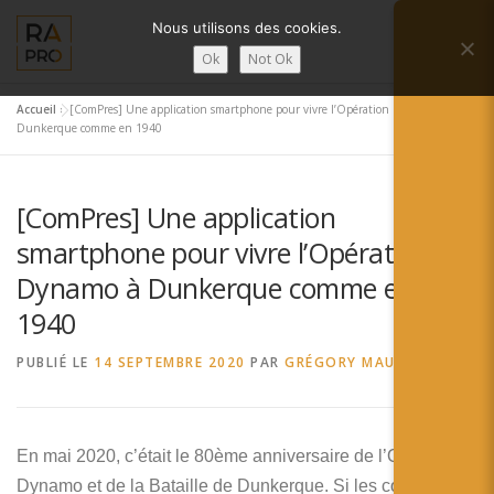
Aller
Nous utilisons des cookies.
au
Menu
contenu
Ok
Not Ok
Accueil
»
[ComPres] Une application smartphone pour vivre l’Opération Dynamo à
LA RÉALITÉ AUGMENTÉE ?
RA’PRO
Dunkerque comme en 1940
[ComPres] Une application
SERVICES RA’PRO
ACTUALITÉ DE LA RA
smartphone pour vivre l’Opération
Dynamo à Dunkerque comme en
CONTACTS
FRANÇAIS
1940
English
PUBLIÉ LE
14 SEPTEMBRE 2020
PAR
GRÉGORY MAUBON
Français
Deutsch
En mai 2020, c’était le 80ème anniversaire de l’Opération
Dynamo et de la Bataille de Dunkerque. Si les conditions