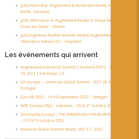
[job] Internship: Augmented & Immersive Reality Tester (QA) –
Berlin, Germany
[job] Alternance Ar Augmented Reality Vr Virtual Reality Saint-
Ouen-sur-Seine – Alstom
[job] Ingénieur Réalité Virtuelle Réalité Augmentée en
Alternance Salives (21) – Assystem
Les événements qui arrivent
Augmented Enterprise Summit | formerly EWTS – October 18-
20, 2022 | San Diego, CA
IGS Europe — Immerse Global Summit – SEPT 28-30, 2022 –
Portugal
Euro XR 2022 – 14-16 September 2022 – Stuttgart
AWE Europe 2022 – Lisbonne – 20 et 21 octobre 2022
Stereopsia Europe – THE IMMERSION FORUM WITH XR4EUROPE
– 17/18/19 octobre 2022
Immerse Global Summit, Miami, DEC 5-7, 2022