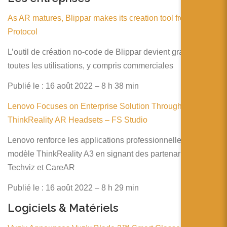
As AR matures, Blippar makes its creation tool free to use –
Protocol
L’outil de création no-code de Blippar devient gratuit pour
toutes les utilisations, y compris commerciales
Publié le : 16 août 2022 – 8 h 38 min
Lenovo Focuses on Enterprise Solution Through Their
ThinkReality AR Headsets – FS Studio
Lenovo renforce les applications professionnelles de son
modèle ThinkReality A3 en signant des partenariats avec
Techviz et CareAR
Publié le : 16 août 2022 – 8 h 29 min
Logiciels & Matériels