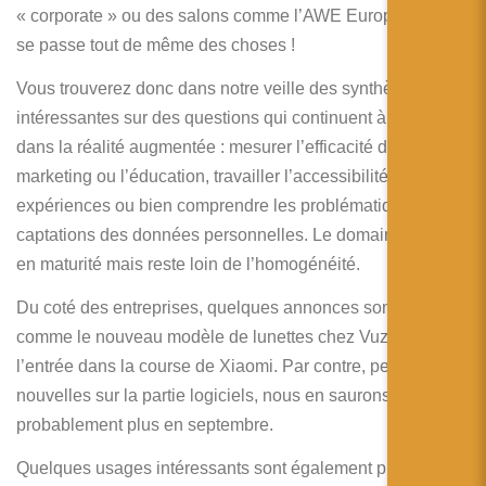
简体中文
« corporate » ou des salons comme l’AWE Europe. Mais il
se passe tout de même des choses !
日本語
Vous trouverez donc dans notre veille des synthèses
Español
intéressantes sur des questions qui continuent à se poser
dans la réalité augmentée : mesurer l’efficacité dans le
marketing ou l’éducation, travailler l’accessibilité des
expériences ou bien comprendre les problématiques de
captations des données personnelles. Le domaine gagne
en maturité mais reste loin de l’homogénéité.
Du coté des entreprises, quelques annonces sont arrivées,
comme le nouveau modèle de lunettes chez Vuzix et
l’entrée dans la course de Xiaomi. Par contre, peu de
nouvelles sur la partie logiciels, nous en saurons
probablement plus en septembre.
Quelques usages intéressants sont également présents