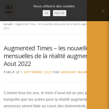
Aller
Nous utilisons des cookies.
au
Menu
contenu
Ok
Not Ok
Accueil
»
Augmented Times – les nouvelles mensuelles de la réalité augmentée – Aout
LA RÉALITÉ AUGMENTÉE ?
RA’PRO
2022
Augmented Times – les nouvelles
SERVICES RA’PRO
ACTUALITÉ DE LA RA
mensuelles de la réalité augmentée –
Aout 2022
CONTACTS
FRANÇAIS
PUBLIÉ LE
5 SEPTEMBRE 2022
PAR
GRÉGORY MAUBON
English
Français
Comme tous les ans, le mois d’aout est un peu plus
tranquille que les autres pour la réalité augmentée, les
Deutsch
annonces seront faite au cours des événements