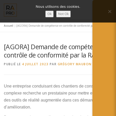
Aller
Nous utilisons des cookies.
au
Menu
contenu
Ok
Not Ok
Accueil
»
[AGORA] Demande de compétence en contrôle de conformité par la RA
LA RÉALITÉ AUGMENTÉE ?
RA’PRO
[AGORA] Demande de compétence en
SERVICES RA’PRO
ACTUALITÉ DE LA RA
contrôle de conformité par la RA
PUBLIÉ LE
4 JUILLET 2023
PAR
GRÉGORY MAUBON
CONTACTS
FRANÇAIS
English
Une entreprise conduisant des chantiers de construction
complexe recherche un prestataire pour mettre en place
Français
des outils de réalité augmentée dans ces démarches
Deutsch
d’amélioration.