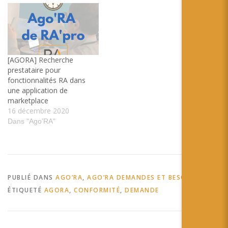
de données de squelettes
de vertébrés en 3D dans
diverses situations (course,
saut, vol), ainsi que
quelques légendes (noms
des os,…
[AGORA] Recherche
prestataire pour
fonctionnalités RA dans
une application de
marketplace
16 décembre 2020
Dans "Ago’RA"
PUBLIÉ DANS
AGO’RA
,
AGO’RA DEMANDES ET BESOINS
ÉTIQUETÉ
AGORA
,
CONFORMITÉ
,
DEMANDE