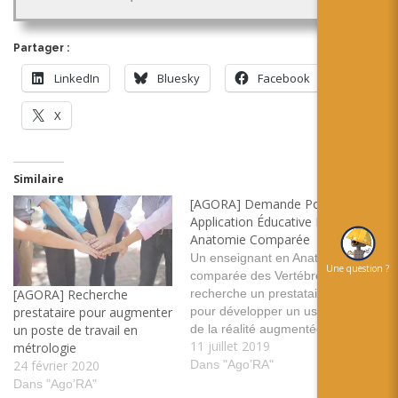
Partager :
LinkedIn
Bluesky
Facebook
X
Similaire
[AGORA] Demande Pour
Application Éducative En
Anatomie Comparée
Un enseignant en Anatomie
Une question ?
comparée des Vertébrés
recherche un prestataire
[AGORA] Recherche
pour développer un usage
prestataire pour augmenter
de la réalité augmentée à
un poste de travail en
11 juillet 2019
destination des étudiants.
métrologie
Le projet global est de
Dans "Ago’RA"
24 février 2020
mettre en place une base
Dans "Ago’RA"