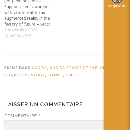
[job] Phd position –
Une question ?
Support users’ awareness
with virtual reality and
augmented reality in the
factory of future – Brest
6 novembre 2023
Dans "Ago’RA"
PUBLIÉ DANS
AGO’RA
,
AGO’RA STAGES ET EMPLOIS
ÉTIQUETÉ
POSTDOC
,
RENNES
,
THÈSE
LAISSER UN COMMENTAIRE
COMMENTAIRE
*