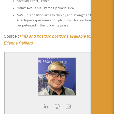
简体中文
Location
: Brest, France
Status
:
Available
, starting January 2024
日本語
Note
: This position aims to deploy and strengthen the IMT
Atlantique experimentation platform. This position aims to be
Español
perpetuated in the following years.
Source :
PhD and postdoc positions available for 2024 |
Étienne Peillard