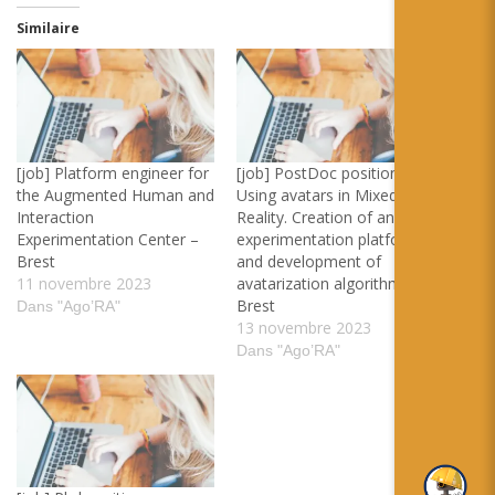
Similaire
[job] Platform engineer for
[job] PostDoc position –
the Augmented Human and
Using avatars in Mixed
Interaction
Reality. Creation of an
Experimentation Center –
experimentation platform
Brest
and development of
11 novembre 2023
avatarization algorithms –
Brest
Dans "Ago’RA"
13 novembre 2023
Dans "Ago’RA"