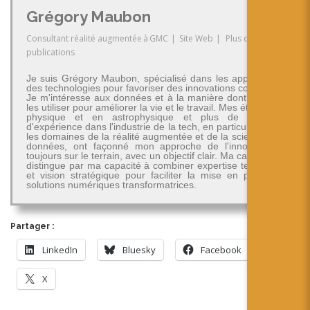
Grégory Maubon
Consultant réalité augmentée
à
GMC
|
Site Web
|
Plus de
publications
Je suis Grégory Maubon, spécialisé dans les applications
des technologies pour favoriser des innovations concrètes.
Je m'intéresse aux données et à la manière dont on peut
les utiliser pour améliorer la vie et le travail. Mes études en
physique et en astrophysique et plus de 30 ans
d'expérience dans l'industrie de la tech, en particulier dans
les domaines de la réalité augmentée et de la science des
données, ont façonné mon approche de l'innovation -
toujours sur le terrain, avec un objectif clair. Ma carrière se
distingue par ma capacité à combiner expertise technique
et vision stratégique pour faciliter la mise en place de
solutions numériques transformatrices.
Partager :
LinkedIn
Bluesky
Facebook
X