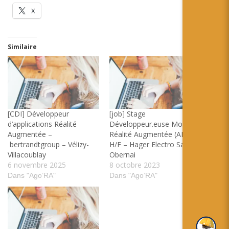
X
Similaire
[CDI] Développeur
[job] Stage
d’applications Réalité
Développeur.euse Mobile
Augmentée –
Réalité Augmentée (AR)
bertrandtgroup – Vélizy-
H/F – Hager Electro Sas –
Villacoublay
Obernai
6 novembre 2025
8 octobre 2023
Dans "Ago’RA"
Dans "Ago’RA"