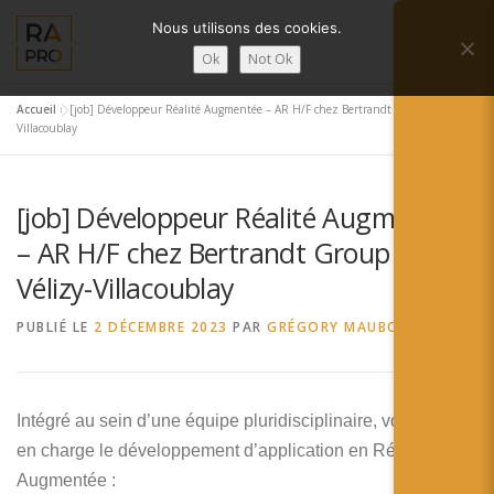
Aller
Nous utilisons des cookies.
au
Menu
contenu
Ok
Not Ok
Accueil
»
[job] Développeur Réalité Augmentée – AR H/F chez Bertrandt Group à Vélizy-
LA RÉALITÉ AUGMENTÉE ?
RA’PRO
Villacoublay
[job] Développeur Réalité Augmentée
SERVICES RA’PRO
ACTUALITÉ DE LA RA
– AR H/F chez Bertrandt Group à
Vélizy-Villacoublay
CONTACTS
FRANÇAIS
PUBLIÉ LE
2 DÉCEMBRE 2023
PAR
GRÉGORY MAUBON
English
Français
Intégré au sein d’une équipe pluridisciplinaire, vous aurez
en charge le développement d’application en Réalité
Deutsch
Augmentée :