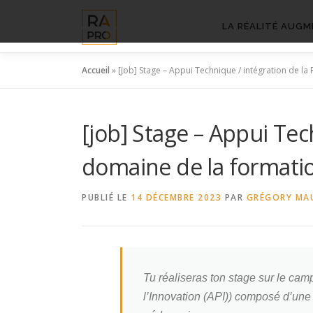
Aller
au
LA RÉALITÉ AUGM
contenu
Accueil
»
[job] Stage – Appui Technique / intégration de l
[job] Stage – Appui Tec
domaine de la formatio
PUBLIÉ LE
14 DÉCEMBRE 2023
PAR
GRÉGORY MA
Tu réaliseras ton stage sur le ca
l’Innovation (API)) composé d’une 