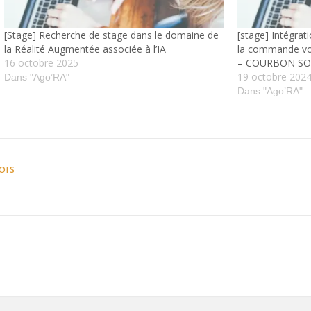
[Stage] Recherche de stage dans le domaine de
[stage] Intégrat
la Réalité Augmentée associée à l’IA
la commande vo
16 octobre 2025
– COURBON SOF
19 octobre 202
Dans "Ago’RA"
Dans "Ago’RA"
OIS