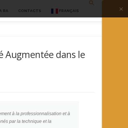
A RA
CONTACTS
FRANÇAIS
English
Français
ité Augmentée dans le
Deutsch
简体中文
日本語
Español
ent à la professionnalisation et à
nés par la technique et la