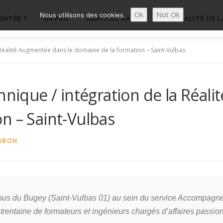
Ok
Not Ok
Nous utilisons des cookies.
ENTÉE ?
RA’PRO
SERVICES RA’PRO
ACTUALITÉ DE L
a Réalité Augmentée dans le domaine de la formation – Saint-Vulbas
hnique / intégration de la Réal
n – Saint-Vulbas
UBON
mpus du Bugey (Saint-Vulbas 01) au sein du service Accompagnem
trentaine de formateurs et ingénieurs chargés d’affaires passion