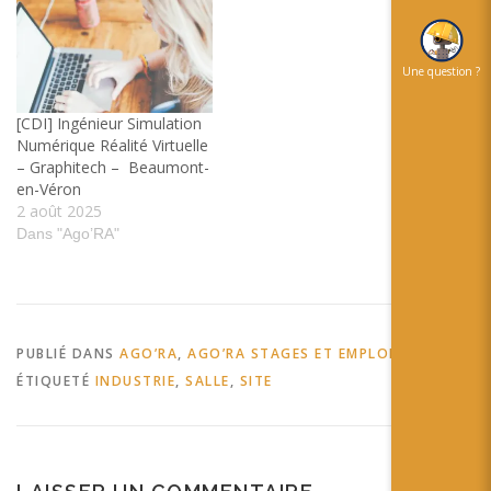
Une question ?
[CDI] Ingénieur Simulation
Numérique Réalité Virtuelle
– Graphitech – Beaumont-
en-Véron
2 août 2025
Dans "Ago’RA"
PUBLIÉ DANS
AGO’RA
,
AGO’RA STAGES ET EMPLOIS
ÉTIQUETÉ
INDUSTRIE
,
SALLE
,
SITE