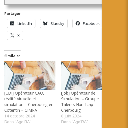
Partager :
LinkedIn
Bluesky
Facebook
X
Similaire
[CDI] Opérateur CAO,
[job] Opérateur de
réalité Virtuelle et
Simulation – Groupe
simulation – Cherbourg-en-
Talents Handicap –
Cotentin – CIMPA
Cherbourg
14 octobre 2024
8 juin 2024
Dans "Ago’RA"
Dans "Ago’RA"