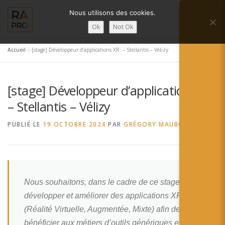
Aller
Nous utilisons des cookies.
au
Menu
contenu
Ok
Not Ok
Accueil
»
[stage] Développeur d’applications XR – Stellantis – Vélizy
LA RÉALITÉ AUGMENTÉE ?
RA’PRO
[stage] Développeur d’applications XR
SERVICES RA’PRO
ACTUALITÉ DE LA RA
– Stellantis – Vélizy
PUBLIÉ LE
19 OCTOBRE 2024
PAR
GRÉGORY MAUBON
CONTACTS
FRANÇAIS
English
Nous souhaitons, dans le cadre de ce stage,
Français
développer et améliorer des applications XR
Deutsch
(Réalité Virtuelle, Augmentée, Mixte) afin de faire
bénéficier aux métiers d’outils génériques et/ou