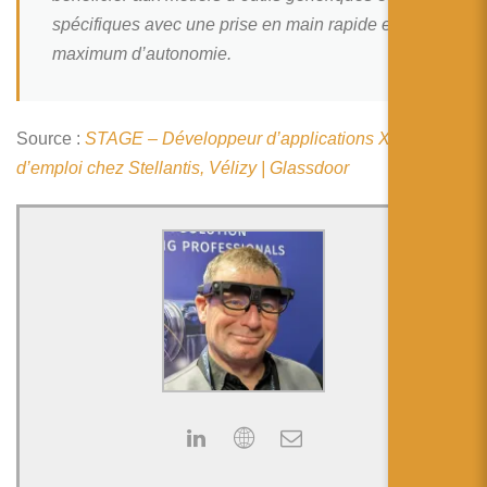
简体中文
spécifiques avec une prise en main rapide et un
日本語
maximum d’autonomie.
Español
Source :
STAGE – Développeur d’applications XR : offre
d’emploi chez Stellantis, Vélizy | Glassdoor