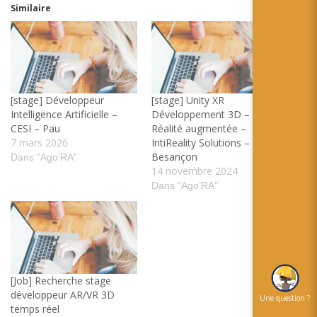
Similaire
[stage] Développeur
[stage] Unity XR
Intelligence Artificielle –
Développement 3D –
CESI – Pau
Réalité augmentée –
7 mars 2026
IntiReality Solutions –
Besançon
Dans "Ago’RA"
14 novembre 2024
Dans "Ago’RA"
[Job] Recherche stage
développeur AR/VR 3D
Une question ?
temps réel