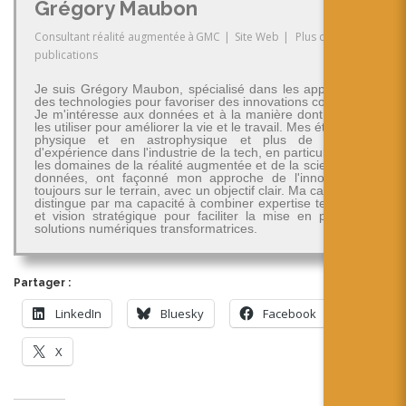
Grégory Maubon
Consultant réalité augmentée
à
GMC
|
Site Web
|
Plus de
publications
Je suis Grégory Maubon, spécialisé dans les applications
des technologies pour favoriser des innovations concrètes.
Je m'intéresse aux données et à la manière dont on peut
les utiliser pour améliorer la vie et le travail. Mes études en
physique et en astrophysique et plus de 30 ans
d'expérience dans l'industrie de la tech, en particulier dans
les domaines de la réalité augmentée et de la science des
données, ont façonné mon approche de l'innovation -
toujours sur le terrain, avec un objectif clair. Ma carrière se
distingue par ma capacité à combiner expertise technique
et vision stratégique pour faciliter la mise en place de
solutions numériques transformatrices.
Partager :
LinkedIn
Bluesky
Facebook
X