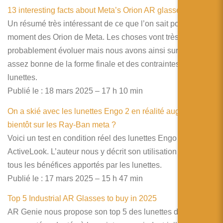
13 interesting facts about Meta’s Orion AR glasses
Un résumé très intéressant de ce que l’on sait pour le
moment des Orion de Meta. Les choses vont très
probablement évoluer mais nous avons ainsi sur idée
assez bonne de la forme finale et des contraintes de ces
lunettes.
Publié le : 18 mars 2025 – 17 h 10 min
On a skié avec les lunettes Engo 2 en réalité augmentée :
bientôt sur les Ray-Ban meta ?
Voici un test en condition réel des lunettes Engo 2 de
ActiveLook. L’auteur nous y décrit son utilisation au ski et
tous les bénéfices apportés par les lunettes.
Publié le : 17 mars 2025 – 15 h 47 min
Top 5 Industrial AR Glasses to buy in 2025
AR Genie nous propose son top 5 des lunettes de réalité