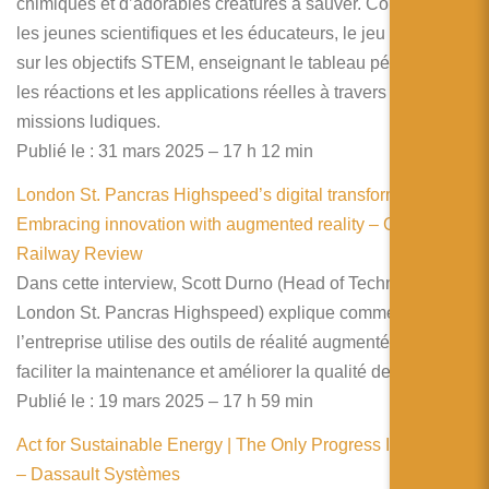
chimiques et d’adorables créatures à sauver. Conçu pour
les jeunes scientifiques et les éducateurs, le jeu s’aligne
sur les objectifs STEM, enseignant le tableau périodique,
les réactions et les applications réelles à travers des
missions ludiques.
Publié le : 31 mars 2025 – 17 h 12 min
London St. Pancras Highspeed’s digital transformation:
Embracing innovation with augmented reality – Global
Railway Review
Dans cette interview, Scott Durno (Head of Technology at
London St. Pancras Highspeed) explique comment
l’entreprise utilise des outils de réalité augmentée pour
faciliter la maintenance et améliorer la qualité de service
Publié le : 19 mars 2025 – 17 h 59 min
Act for Sustainable Energy | The Only Progress Is Human
– Dassault Systèmes