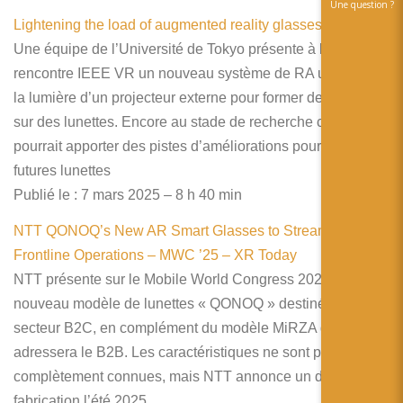
Une question ?
Lightening the load of augmented reality glasses
Une équipe de l’Université de Tokyo présente à la
rencontre IEEE VR un nouveau système de RA utilisant de
la lumière d’un projecteur externe pour former des images
sur des lunettes. Encore au stade de recherche ce système
pourrait apporter des pistes d’améliorations pour les
futures lunettes
Publié le : 7 mars 2025 – 8 h 40 min
NTT QONOQ’s New AR Smart Glasses to Streamline
Frontline Operations – MWC ’25 – XR Today
NTT présente sur le Mobile World Congress 2025 son
nouveau modèle de lunettes « QONOQ » destiné au
secteur B2C, en complément du modèle MiRZA qui
adressera le B2B. Les caractéristiques ne sont pas
complètement connues, mais NTT annonce un début de
fabrication l’été 2025.