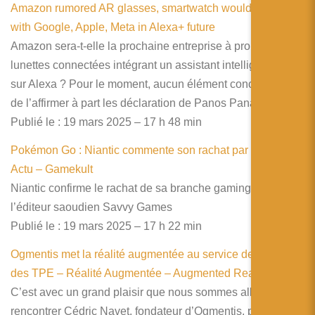
Amazon rumored AR glasses, smartwatch would compete
with Google, Apple, Meta in Alexa+ future
Amazon sera-t-elle la prochaine entreprise à proposer des
lunettes connectées intégrant un assistant intelligent basé
sur Alexa ? Pour le moment, aucun élément concret permet
de l’affirmer à part les déclaration de Panos Panay.
Publié le : 19 mars 2025 – 17 h 48 min
Pokémon Go : Niantic commente son rachat par Scopely –
Actu – Gamekult
Niantic confirme le rachat de sa branche gaming pas
l’éditeur saoudien Savvy Games
Publié le : 19 mars 2025 – 17 h 22 min
Ogmentis met la réalité augmentée au service des PME et
des TPE – Réalité Augmentée – Augmented Reality
C’est avec un grand plaisir que nous sommes allés
rencontrer Cédric Navet, fondateur d’Ogmentis, pour qu’il