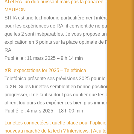
AI et RA, un duo puissant mais pas la panacée – Grégory
MAUBON
SI l’IA est une technologie particulièrement intéressante
pour les expériences de RA, il convient de ne pas penser
que les 2 sont inséparables. Je vous propose une
explication en 3 points sur la place optimale de l’IA dans la
RA
Publié le : 11 mars 2025 – 9 h 14 min
XR: expectations for 2025 – Telefónica
Telefónica présente ses prévisions 2025 pour le monde de
la XR. Si les lunettes semblent en bonne position pour
progresser, il ne faut surtout pas oublier que les casques
offrent toujours des expériences bien plus immersives.
Publié le : 4 mars 2025 – 18 h 00 min
Lunettes connectées : quelle place pour l’opticien dans ce
nouveau marché de la tech ? Interviews. | Acuité