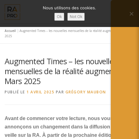
Aller
Nous utilisons des cookies.
au
Menu
contenu
Ok
Not Ok
Accueil
»
Augmented Times – les nouvelles mensuelles de la réalité augmentée – Mars
LA RÉALITÉ AUGMENTÉE ?
RA’PRO
2025
Augmented Times – les nouvelles
SERVICES RA’PRO
ACTUALITÉ DE LA RA
mensuelles de la réalité augmentée –
Mars 2025
CONTACTS
FRANÇAIS
PUBLIÉ LE
1 AVRIL 2025
PAR
GRÉGORY MAUBON
English
Français
Avant de commencer votre lecture, nous vous
annonçons un changement dans la diffusion de notre
Deutsch
veille sur la RA. À partir de la prochaine édition, cette