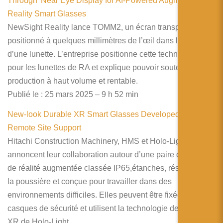
Through’ Near Eye Display for AI-Powered Augmented
Reality Smart Glasses
NewSight Reality lance TOMM2, un écran transparent
positionné à quelques millimètres de l’œil dans le verre
d’une lunette. L’entreprise positionne cette technologie
pour les lunettes de RA et explique pouvoir soutenir une
production à haut volume et rentable.
Publié le : 25 mars 2025 – 9 h 52 min
New-look Durable XR Smart Glasses Developed for
Remote Site Support
Hitachi Construction Machinery, HMS et Holo-Light
annoncent leur collaboration autour d’une paire de lunettes
de réalité augmentée classée IP65,étanches, résistante à
la poussière et conçue pour travailler dans des
environnements difficiles. Elles peuvent être fixées aux
casques de sécurité et utilisent la technologie de streaming
XR de Holo-Light.