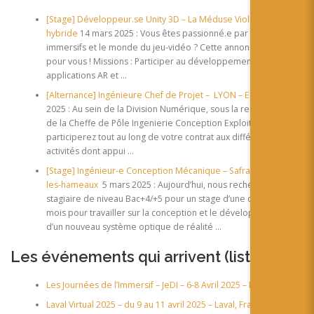
[Stage] Développeur.se Unity 3D – La Méduse Violette –
hybride
14 mars 2025 : Vous êtes passionné.e par les contenus
immersifs et le monde du jeu-vidéo ? Cette annonce est faite
pour vous ! Missions : Participer au développement de deux
applications AR et …
[Alternance] Ingénieure Chef de Projet – LYON – EDF
12 mars
2025 : Au sein de la Division Numérique, sous la responsabilité
de la Cheffe de Pôle Ingenierie Conception Exploitation, vous
participerez tout au long de votre contrat aux différentes
activités dont appui …
[Stage] Ingénieur-e Conception Mécanique – Safran – Magny-
les-hameaux
5 mars 2025 : Aujourd’hui, nous recherchons un(e)
stagiaire de niveau Bac+4/+5 pour un stage d’une durée de 6
mois pour travailler sur la conception et le développement
d’un nouveau système optique de réalité …
Les événements qui arrivent (
liste
)
Les Journées de l’Immersif – JeDI – 6-8 Avril 2025 – Lyon
Laval Virtual 2025 – du 9 au 11 avril 2025 – Laval, France