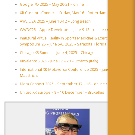
Google I/O 2025 – May 20-21 – online
XR Creators Connect – Friday, May 16 – Rotterdam
AWE USA 2025 – June 10-12 – Long Beach
WWDC25 – Apple Developer – June 9-13 – online / Cupertino
Inaugural Virtual Reality in Sports Medicine & Exercise Science
Symposium ’25 – June 5-6, 2025 – Sarasota, Florida
Chicago XR Summit – June 4, 2025 – Chicago
XRSalento 2025 – June 17 – 20 – Otranto (Italy)
​International XR-Metaverse Conference 2025 – june 25 to 27 –
Maastricht
Meta Connect 2025 – September 17 – 18 – online / Menlo Park
United XR Europe – 8 – 10 December – Bruxelles