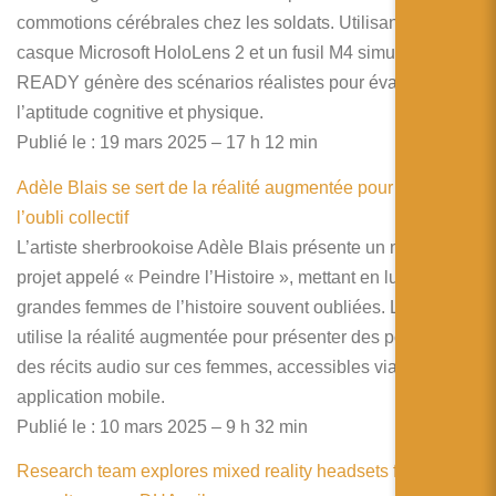
commotions cérébrales chez les soldats. Utilisant un
casque Microsoft HoloLens 2 et un fusil M4 simulé, Troop
READY génère des scénarios réalistes pour évaluer
l’aptitude cognitive et physique.
Publié le : 19 mars 2025 – 17 h 12 min
Adèle Blais se sert de la réalité augmentée pour contrer
l’oubli collectif
L’artiste sherbrookoise Adèle Blais présente un nouveau
projet appelé « Peindre l’Histoire », mettant en lumière 14
grandes femmes de l’histoire souvent oubliées. Le projet
utilise la réalité augmentée pour présenter des portraits et
des récits audio sur ces femmes, accessibles via une
application mobile.
Publié le : 10 mars 2025 – 9 h 32 min
Research team explores mixed reality headsets for burn