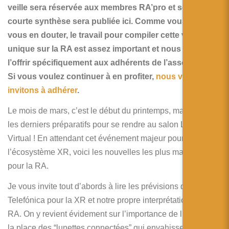
简体中文
veille sera réservée aux membres RA’pro et seule une
courte synthèse sera publiée ici. Comme vous pouvez
日本語
vous en douter, le travail pour compiler cette veille
Español
unique sur la RA est assez important et nous voulons
l’offrir spécifiquement aux adhérents de l’association.
Si vous voulez continuer à en profiter,
nous vous
invitons à adhérer
.
Le mois de mars, c’est le début du printemps, mais aussi
les derniers préparatifs pour se rendre au salon Laval
Virtual ! En attendant cet événement majeur pour
l’écosystème XR, voici les nouvelles les plus marquantes
pour la RA.
Je vous invite tout d’abords à lire les prévisions de
Telefónica pour la XR et notre propre interprétation pour la
RA. On y revient évidement sur l’importance de l’IA et sur
la place des “lunettes connectées” qui envahissent le