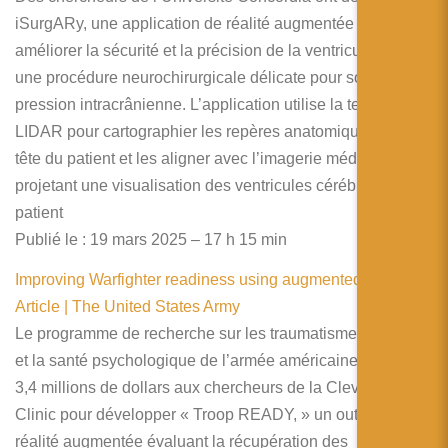
iSurgARy, une application de réalité augmentée visant à
améliorer la sécurité et la précision de la ventriculostomie,
une procédure neurochirurgicale délicate pour soulager la
pression intracrânienne. L’application utilise la technologie
LIDAR pour cartographier les repères anatomiques sur la
tête du patient et les aligner avec l’imagerie médicale,
projetant une visualisation des ventricules cérébraux sur le
patient
Publié le : 19 mars 2025 – 17 h 15 min
Improving Warfighter readiness using augmented reality |
Article | The United States Army
Le programme de recherche sur les traumatismes crâniens
et la santé psychologique de l’armée américaine a accordé
3,4 millions de dollars aux chercheurs de la Cleveland
Clinic pour développer « Troop READY, » un outil de
réalité augmentée évaluant la récupération des