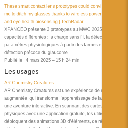
These smart contact lens prototypes could convince future
me to ditch my glasses thanks to wireless power transfer
and eye health biosensing | TechRadar
XPANCEO présente 3 prototypes au MWC 2025 avec des
capacités différentes : la charge sans fil, la détection de
paramètres physiologiques à partir des larmes et la
détection précoce du glaucome
Publié le : 4 mars 2025 – 15 h 24 min
Les usages
AR Chemistry Creatures
AR Chemistry Creatures est une expérience de réalité
augmentée qui transforme l’apprentissage de la chimie en
une aventure interactive. En scannant des cartes
physiques avec une application gratuite, les utilisateurs
débloquent des animations 3D d’éléments, de réactions