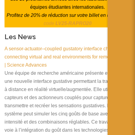
équipes étudiantes internationales.
Profitez de 20% de réduction sur votre billet en utilisant
le
code
LV25-RAPRO20
Les News
A sensor-actuator–coupled gustatory interface chemically
connecting virtual and real environments for remote tasting
| Science Advances
Une équipe de recherche américaine présente e-Taste,
une nouvelle interface gustative permettant la transmission
à distance en réalité virtuelle/augmentée. Elle utilise des
capteurs et des actionneurs couplés pour capturer,
transmettre et recréer les sensations gustatives. Le
système peut simuler les cinq goûts de base avec une
intensité et des combinaisons réglables. Ce travail ouvre la
voie à l’intégration du goût dans les technologies de