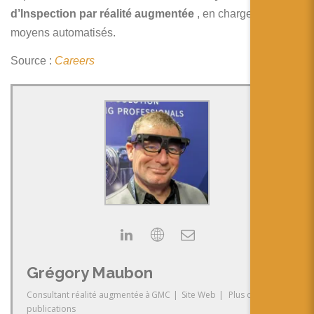
简体中文
d’Inspection par réalité augmentée
, en charge des
moyens automatisés.
日本語
Source :
Careers
Español
Grégory Maubon
Consultant réalité augmentée
à
GMC
|
Site Web
|
Plus de
publications