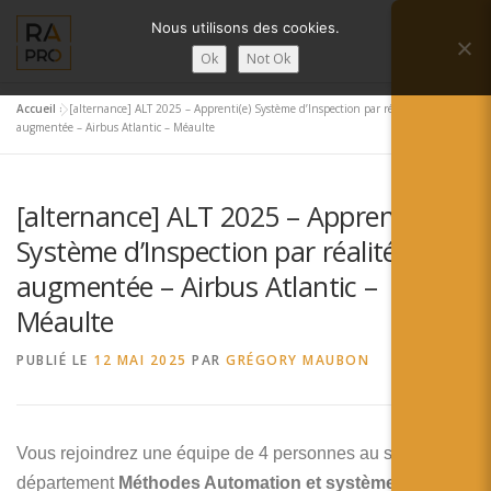
Aller
Nous utilisons des cookies.
au
Menu
contenu
Ok
Not Ok
Accueil
»
[alternance] ALT 2025 – Apprenti(e) Système d’Inspection par réalité
LA RÉALITÉ AUGMENTÉE ?
RA’PRO
augmentée – Airbus Atlantic – Méaulte
[alternance] ALT 2025 – Apprenti(e)
SERVICES RA’PRO
ACTUALITÉ DE LA RA
Système d’Inspection par réalité
augmentée – Airbus Atlantic –
CONTACTS
FRANÇAIS
Méaulte
English
PUBLIÉ LE
12 MAI 2025
PAR
GRÉGORY MAUBON
Français
Deutsch
Vous rejoindrez une équipe de 4 personnes au sein du
département
Méthodes Automation et
système