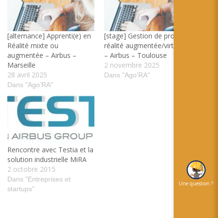
[alternance] Apprenti(e) en
[stage] Gestion de projet &
Réalité mixte ou
réalité augmentée/virtuelle
augmentée – Airbus –
– Airbus – Toulouse
Marseille
2 novembre 2025
28 avril 2025
Dans "Ago’RA"
Dans "Ago’RA"
Rencontre avec Testia et la
solution industrielle MiRA
2 octobre 2015
Dans "Entreprises et
Une question ?
startups"