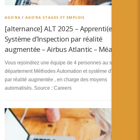
简体中文
日本語
AGO’RA
/
AGO’RA STAGES ET EMPLOIS
[alternance] ALT 2025 – Apprenti(e)
Español
Système d’Inspection par réalité
augmentée – Airbus Atlantic – Méaulte
Vous rejoindrez une équipe de 4 personnes au sein du
département Méthodes Automation et système d’Inspection
par réalité augmentée , en charge des moyens
automatisés. Source : Careers