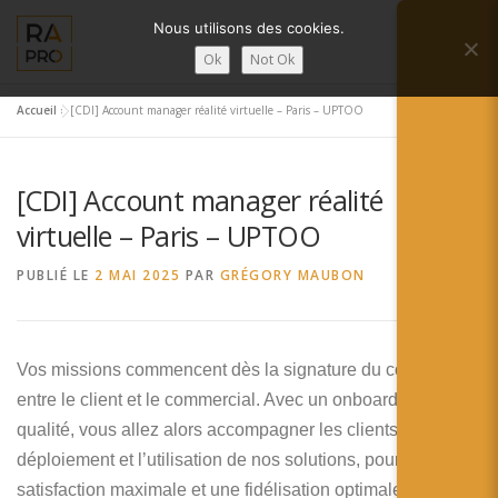
Aller
Nous utilisons des cookies.
au
Menu
contenu
Ok
Not Ok
Accueil
»
[CDI] Account manager réalité virtuelle – Paris – UPTOO
LA RÉALITÉ AUGMENTÉE ?
RA’PRO
[CDI] Account manager réalité
SERVICES RA’PRO
ACTUALITÉ DE LA RA
virtuelle – Paris – UPTOO
PUBLIÉ LE
2 MAI 2025
PAR
GRÉGORY MAUBON
CONTACTS
FRANÇAIS
English
Vos missions commencent dès la signature du contrat
entre le client et le commercial. Avec un onboarding de
Français
qualité, vous allez alors accompagner les clients dans le
Deutsch
déploiement et l’utilisation de nos solutions, pour une
satisfaction maximale et une fidélisation optimale !