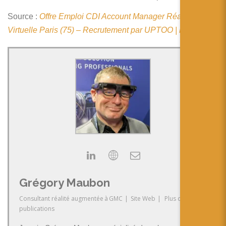
简体中文
Source :
Offre Emploi CDI Account Manager Réalité
日本語
Virtuelle Paris (75) – Recrutement par UPTOO | Hellowork
Español
Grégory Maubon
Consultant réalité augmentée
à
GMC
|
Site Web
|
Plus de
publications