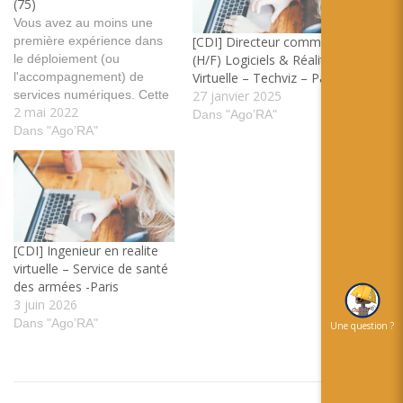
(75)
Vous avez au moins une
première expérience dans
[CDI] Directeur commercial
le déploiement (ou
(H/F) Logiciels & Réalité
l'accompagnement) de
Virtuelle – Techviz – Paris
services numériques. Cette
27 janvier 2025
2 mai 2022
expérience aura été
Dans "Ago’RA"
réalisée dans le domaine du
Dans "Ago’RA"
luxe (cosmétiques,
bijouteries...). Vous avez
une capacité à suivre des
projets de A à Z, des
premiers contacts à la
signature des contrats.Vous
[CDI] Ingenieur en realite
parlez anglais couramment.
virtuelle – Service de santé
…
des armées -Paris
3 juin 2026
Dans "Ago’RA"
Une question ?