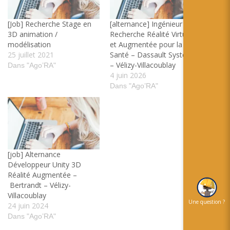
[Job] Recherche Stage en
[alternance] Ingénieur
3D animation /
Recherche Réalité Virtuelle
modélisation
et Augmentée pour la
25 juillet 2021
Santé – Dassault Systèmes
– Vélizy-Villacoublay
Dans "Ago’RA"
4 juin 2026
Dans "Ago’RA"
[job] Alternance
Développeur Unity 3D
Réalité Augmentée –
Bertrandt – Vélizy-
Villacoublay
Une question ?
24 juin 2024
Dans "Ago’RA"