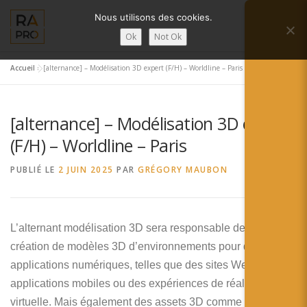
Aller
Nous utilisons des cookies.
au
Menu
contenu
Ok
Not Ok
Accueil
»
[alternance] – Modélisation 3D expert (F/H) – Worldline – Paris
LA RÉALITÉ AUGMENTÉE ?
RA’PRO
[alternance] – Modélisation 3D expert
SERVICES RA’PRO
ACTUALITÉ DE LA RA
(F/H) – Worldline – Paris
PUBLIÉ LE
2 JUIN 2025
PAR
GRÉGORY MAUBON
CONTACTS
FRANÇAIS
English
L’alternant modélisation 3D sera responsable de la
création de modèles 3D d’environnements pour des
Français
applications numériques, telles que des sites Web, des
Deutsch
applications mobiles ou des expériences de réalité
virtuelle. Mais également des assets 3D comme de la