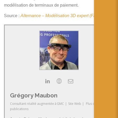
简体中文
modélisation de terminaux de paiement.
日本語
Source :
Alternance – Modélisation 3D expert (F/H)
Español
Grégory Maubon
Consultant réalité augmentée
à
GMC
|
Site Web
|
Plus de
publications