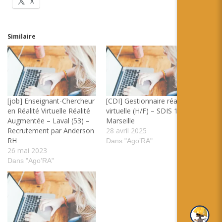
X
Similaire
[job] Enseignant-Chercheur
[CDI] Gestionnaire réalité
en Réalité Virtuelle Réalité
virtuelle (H/F) – SDIS 13 –
Augmentée – Laval (53) –
Marseille
Recrutement par Anderson
28 avril 2025
RH
Dans "Ago’RA"
26 mai 2023
Dans "Ago’RA"