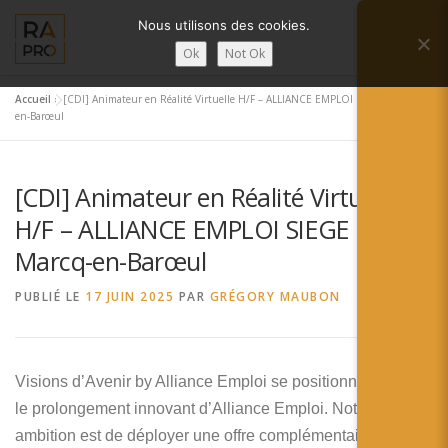
Aller
Nous utilisons des cookies.
au
Menu
contenu
Ok
Not Ok
Accueil
»
[CDI] Animateur en Réalité Virtuelle H/F – ALLIANCE EMPLOI SIEGE – Marcq-
LA RÉALITÉ AUGMENTÉE ?
RA’PRO
en-Barœul
[CDI] Animateur en Réalité Virtuelle
SERVICES RA’PRO
ACTUALITÉ DE LA RA
H/F – ALLIANCE EMPLOI SIEGE –
Marcq-en-Barœul
CONTACTS
FRANÇAIS
PUBLIÉ LE
17 JUIN 2025
PAR
GRÉGORY MAUBON
English
Français
Visions d’Avenir by Alliance Emploi se positionne comme
le prolongement innovant d’Alliance Emploi. Notre
Deutsch
ambition est de déployer une offre complémentaire à celle