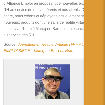
简体中文
d’Alliance Emploi en proposant de nouvelles expertises
RH au service de nos adhérents et nos clients. Dans ce
日本語
cadre, nous créons et déployons actuellement de
Español
nouveaux produits dont une salle de réalité virtuelle /
Immersive Room à Marcq-en-Baroeul, un espace innovant
au service des RH.
Source :
Animateur en Réalité Virtuelle H/F – ALLIANCE
EMPLOI SIEGE – Marcq-en-Barœul, Nord