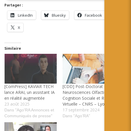
Partager :
LinkedIn
Bluesky
Facebook
X
Similaire
[ComPress] KAVIAR TECH
[CDD] Post-Doctorat en
lance ARAI, un assistant IA
Neurosciences Olfaction
en réalité augmentée
Cognition Sociale et Réalité
23 août 2025
Virtuelle – CNRS – Lyon
17 septembre 2024
Dans "Ago'RA Annonces et
Communiqués de presse"
Dans "Ago’RA"