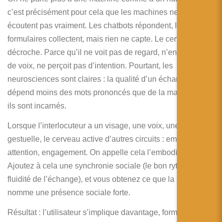
简体中文
c’est précisément pour cela que les machines ne nous
日本語
écoutent pas vraiment. Les chatbots répondent, les
formulaires collectent, mais rien ne capte. Le cerveau
Español
décroche. Parce qu’il ne voit pas de regard, n’entend pas
de voix, ne perçoit pas d’intention. Pourtant, les
neurosciences sont claires : la qualité d’un échange
dépend moins des mots prononcés que de la manière dont
ils sont incarnés.
Lorsque l’interlocuteur a un visage, une voix, une
gestuelle, le cerveau active d’autres circuits : empathie,
attention, engagement. On appelle cela l’embodiment.
Ajoutez à cela une synchronie sociale (le bon rythme, la
fluidité de l’échange), et vous obtenez ce que la science
nomme une présence sociale forte.
Résultat : l’utilisateur s’implique davantage, formule mieux