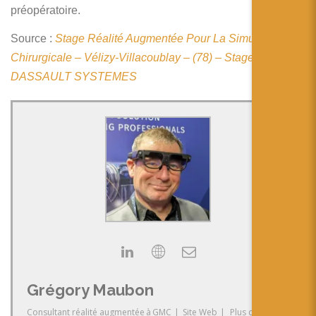
简体中文
préopératoire.
日本語
Source :
Stage Réalité Augmentée Pour La Simulation
Chirurgicale – Vélizy-Villacoublay – (78) – Stage –
Español
DASSAULT SYSTEMES
Grégory Maubon
Consultant réalité augmentée
à
GMC
|
Site Web
|
Plus de