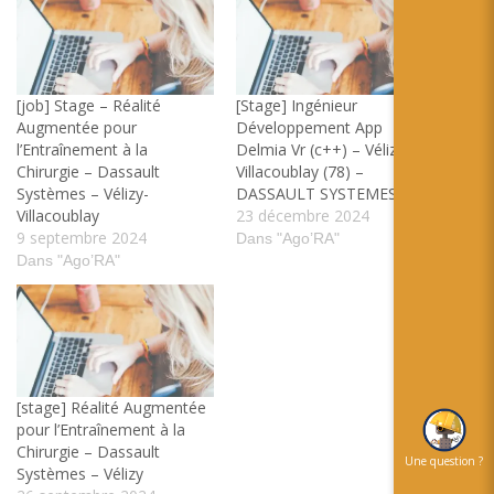
[job] Stage – Réalité
[Stage] Ingénieur
Augmentée pour
Développement App
l’Entraînement à la
Delmia Vr (c++) – Vélizy-
Chirurgie – Dassault
Villacoublay (78) –
Systèmes – Vélizy-
DASSAULT SYSTEMES
Villacoublay
23 décembre 2024
9 septembre 2024
Dans "Ago’RA"
Dans "Ago’RA"
[stage] Réalité Augmentée
pour l’Entraînement à la
Chirurgie – Dassault
Une question ?
Systèmes – Vélizy