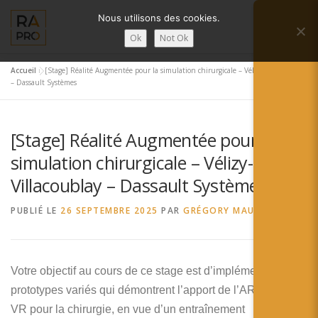
Aller
Nous utilisons des cookies.
au
Menu
contenu
Ok
Not Ok
Accueil
»
[Stage] Réalité Augmentée pour la simulation chirurgicale – Vélizy-Villacoublay
LA RÉALITÉ AUGMENTÉE ?
RA’PRO
– Dassault Systèmes
[Stage] Réalité Augmentée pour la
SERVICES RA’PRO
ACTUALITÉ DE LA RA
simulation chirurgicale – Vélizy-
Villacoublay – Dassault Systèmes
CONTACTS
FRANÇAIS
PUBLIÉ LE
26 SEPTEMBRE 2025
PAR
GRÉGORY MAUBON
English
Français
Votre objectif au cours de ce stage est d’implémenter des
prototypes variés qui démontrent l’apport de l’AR et de la
Deutsch
VR pour la chirurgie, en vue d’un entraînement