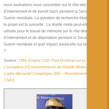
简体中文
nous souhaitons nous concentrer sur le rôle des camps
d’internement et de transit nazis pendant la Seconde
日本語
Guerre mondiale. La question de recherche étudiée dans
Español
le projet est la suivante : La réalité mixte peut-elle être
utilisée pour le travail de mémoire sur le rôle des camps
d’internement et de déportation pendant la Seconde
Guerre mondiale et quel impact aurait-elle sur les visiteurs
?
Source :
Offre Emploi CDD Post-Doctorat sur la
Conception d’Environnements de Réalité Mixte dans un
Cadre Mémoriel Compiègne (60) – Recrutement par
CNRS