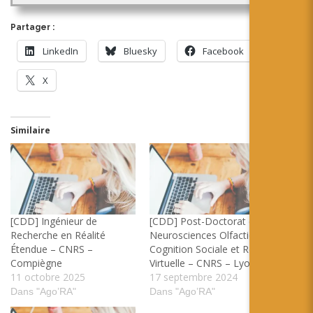
Partager :
LinkedIn
Bluesky
Facebook
X
Similaire
[CDD] Ingénieur de
[CDD] Post-Doctorat en
Recherche en Réalité
Neurosciences Olfaction
Étendue – CNRS –
Cognition Sociale et Réalité
Compiègne
Virtuelle – CNRS – Lyon
11 octobre 2025
17 septembre 2024
Dans "Ago’RA"
Dans "Ago’RA"