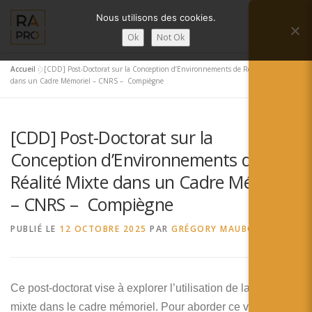
Aller
Nous utilisons des cookies.
au
Menu
contenu
Ok
Not Ok
Accueil
»
[CDD] Post-Doctorat sur la Conception d’Environnements de Réalité Mixte
LA RÉALITÉ AUGMENTÉE ?
RA’PRO
dans un Cadre Mémoriel – CNRS – Compiègne
[CDD] Post-Doctorat sur la
SERVICES RA’PRO
ACTUALITÉ DE LA RA
Conception d’Environnements de
Réalité Mixte dans un Cadre Mémoriel
CONTACTS
FRANÇAIS
– CNRS – Compiègne
English
PUBLIÉ LE
12 OCTOBRE 2025
PAR
GRÉGORY MAUBON
Français
Deutsch
Ce post-doctorat vise à explorer l’utilisation de la réalité
mixte dans le cadre mémoriel. Pour aborder ce vaste sujet,