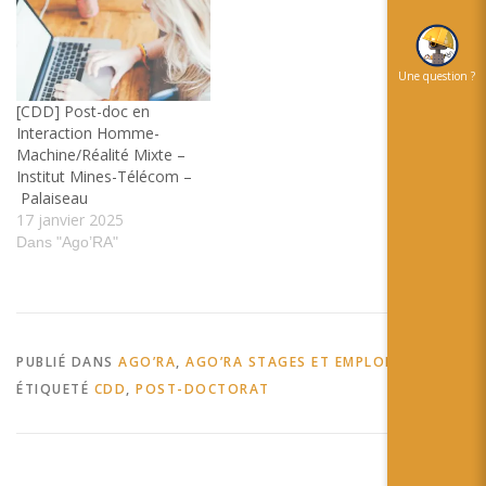
Une question ?
[CDD] Post-doc en
Interaction Homme-
Machine/Réalité Mixte –
Institut Mines-Télécom –
Palaiseau
17 janvier 2025
Dans "Ago’RA"
PUBLIÉ DANS
AGO’RA
,
AGO’RA STAGES ET EMPLOIS
ÉTIQUETÉ
CDD
,
POST-DOCTORAT