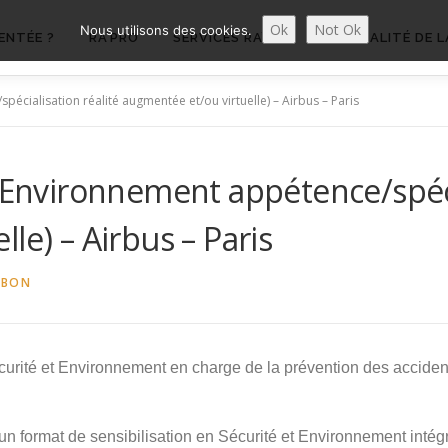
Ok
Not Ok
Nous utilisons des cookies.
ENTÉE ?
RA’PRO
SERVICES RA’PRO
ACTUALITÉ DE L
pécialisation réalité augmentée et/ou virtuelle) – Airbus – Paris
t Environnement appétence/spéci
le) – Airbus – Paris
UBON
urité et Environnement en charge de la prévention des accidents
’un format de sensibilisation en Sécurité et Environnement intég