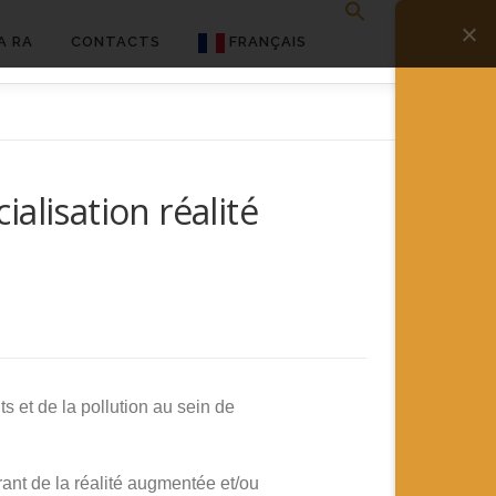
A RA
CONTACTS
FRANÇAIS
English
Français
alisation réalité
Deutsch
简体中文
日本語
Español
 et de la pollution au sein de
rant de la réalité augmentée et/ou