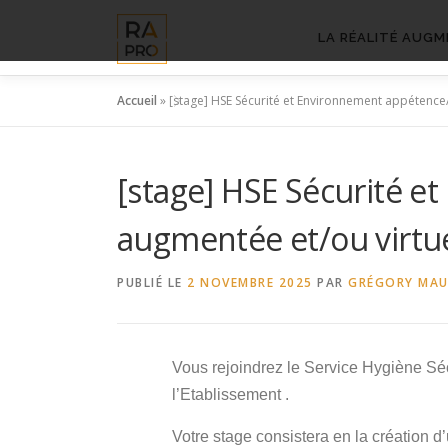
Aller
au
LA RÉALITÉ AUGM
contenu
Accueil
»
[stage] HSE Sécurité et Environnement appétence/s
[stage] HSE Sécurité e
augmentée et/ou virtuel
PUBLIÉ LE
2 NOVEMBRE 2025
PAR
GRÉGORY MA
Vous rejoindrez le Service Hygiène Séc
l’Etablissement .
Votre stage consistera en la création d