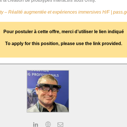
la création de prototypes interactifs sous Unity.
ty – Réalité augmentée et expériences immersives H/F | pass.go
Pour postuler à cette offre, merci d’utiliser le lien indiqué
To apply for this position, please use the link provided.