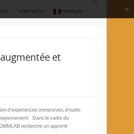
A RA
CONTACTS
FRANÇAIS
English
Français
é augmentée et
Deutsch
简体中文
日本語
Español
on d’expériences immersives, d’outils
de rayonnement. Dans le cadre du
 COMMLAB recherche un apprenti