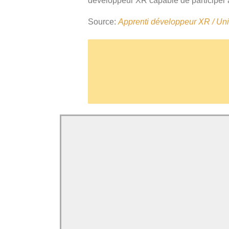
développeur XR capable de participer à 
Source:
Apprenti développeur XR / Uni