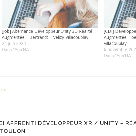
[job] Alternance Développeur Unity 3D Réalité
[CDI] Développeu
Augmentée – Bertrandt – Vélizy-Villacoublay
Augmentée – ber
24 juin 2024
Villacoublay
6 novembre 20
Dans "Ago’RA"
Dans "Ago’RA"
OIS
] APPRENTI DÉVELOPPEUR XR / UNITY – RÉ
– TOULON
”