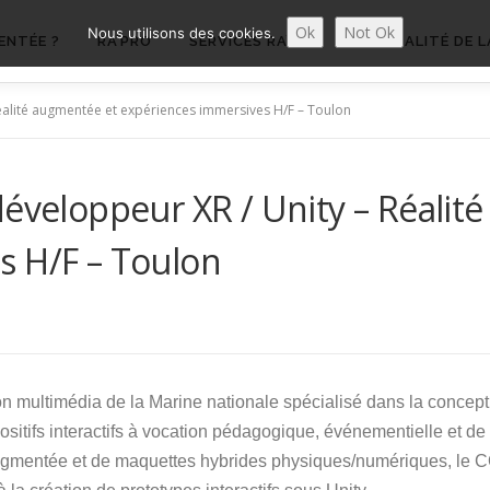
Ok
Not Ok
Nous utilisons des cookies.
ENTÉE ?
RA’PRO
SERVICES RA’PRO
ACTUALITÉ DE L
Réalité augmentée et expériences immersives H/F – Toulon
développeur XR / Unity – Réalit
s H/F – Toulon
multimédia de la Marine nationale spécialisé dans la concepti
ositifs interactifs à vocation pédagogique, événementielle et 
augmentée et de maquettes hybrides physiques/numériques, le