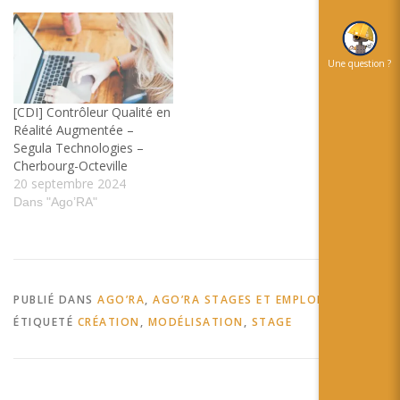
Une question ?
[CDI] Contrôleur Qualité en
Réalité Augmentée –
Segula Technologies –
Cherbourg-Octeville
20 septembre 2024
Dans "Ago’RA"
PUBLIÉ DANS
AGO’RA
,
AGO’RA STAGES ET EMPLOIS
ÉTIQUETÉ
CRÉATION
,
MODÉLISATION
,
STAGE