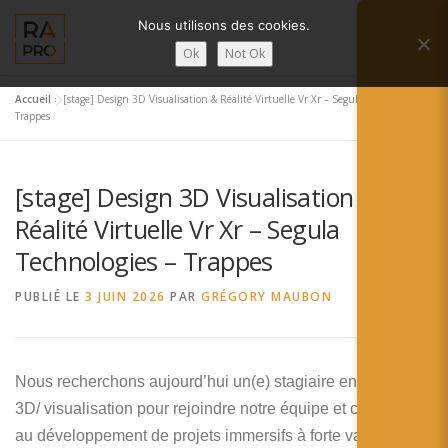
Aller
Nous utilisons des cookies.
au
Menu
contenu
Ok
Not Ok
Accueil
»
[stage] Design 3D Visualisation & Réalité Virtuelle Vr Xr – Segula Technologies –
LA RÉALITÉ AUGMENTÉE ?
RA’PRO
Trappes
[stage] Design 3D Visualisation &
SERVICES RA’PRO
ACTUALITÉ DE LA RA
Réalité Virtuelle Vr Xr – Segula
Technologies – Trappes
CONTACTS
FRANÇAIS
PUBLIÉ LE
3 JUIN 2026
PAR
GRÉGORY MAUBON
English
Français
Nous recherchons aujourd’hui un(e) stagiaire en design
3D/ visualisation pour rejoindre notre équipe et contribuer
Deutsch
au développement de projets immersifs à forte valeur