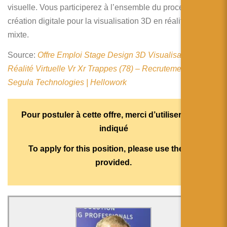
简体中文
visuelle. Vous participerez à l’ensemble du processus de
création digitale pour la visualisation 3D en réalité virtuelle
日本語
mixte.
Español
Source:
Offre Emploi Stage Design 3D Visualisation &
Réalité Virtuelle Vr Xr Trappes (78) – Recrutement par
Segula Technologies | Hellowork
Pour postuler à cette offre, merci d’utiliser le lien
indiqué
To apply for this position, please use the link
provided.