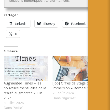
solutions numériques transformatrices.
Partager :
LinkedIn
Bluesky
Facebook
X
Similaire
Augmented Times – les
[job] Offres de Stage chez
nouvelles mensuelles de la
Immersion – Bordeaux
réalité augmentée – juin
28 août 2024
2026
Dans "Ago’RA"
8 juillet 2026
Dans "Veille"