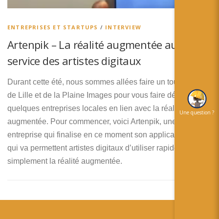
简体中文
日本語
ENTREPRISES ET STARTUPS
/
INTERVIEW
Artenpik – La réalité augmentée au
Español
service des artistes digitaux
Durant cette été, nous sommes allées faire un tour du coté
de Lille et de la Plaine Images pour vous faire découvrir
quelques entreprises locales en lien avec la réalité
Une question ?
augmentée. Pour commencer, voici Artenpik, une jeune
entreprise qui finalise en ce moment son application ARGO
qui va permettent artistes digitaux d’utiliser rapidement et
simplement la réalité augmentée.