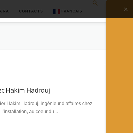
A RA
CONTACTS
FRANÇAIS
English
Français
Deutsch
简体中文
日本語
vec Hakim Hadrouj
Español
ier Hakim Hadrouj, ingénieur d’affaires chez
 l’installation, au coeur du …