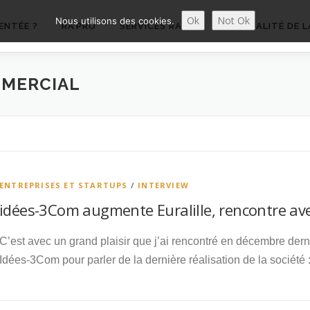
Ok
Not Ok
Nous utilisons des cookies.
ENTÉE ?
RA’PRO
SERVICES RA’PRO
ACTUALITÉ DE L
MERCIAL
ENTREPRISES ET STARTUPS
/
INTERVIEW
idées-3Com augmente Euralille, rencontre a
C’est avec un grand plaisir que j’ai rencontré en décembre dern
Idées-3Com pour parler de la dernière réalisation de la société :