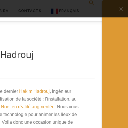
A RA
CONTACTS
FRANÇAIS
English
Français
 Hadrouj
Deutsch
简体中文
日本語
Español
re dernier
Hakim Hadrouj
, ingénieur
sation de la société : l’installation, au
 Noel en réalité augmentée
. Nous vous
te technologie pour animer les lieux de
c. Voila donc une occasion unique de