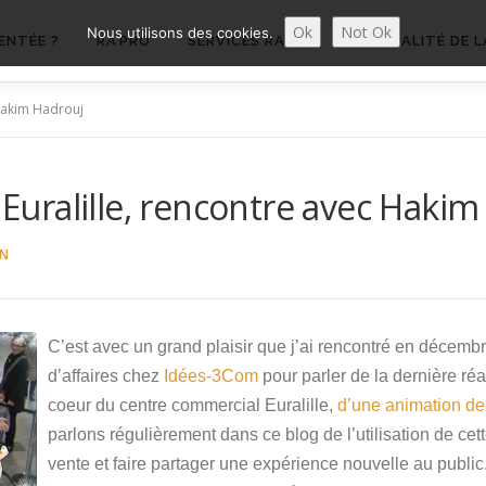
Ok
Not Ok
Nous utilisons des cookies.
ENTÉE ?
RA’PRO
SERVICES RA’PRO
ACTUALITÉ DE L
Hakim Hadrouj
uralille, rencontre avec Hakim
ON
C’est avec un grand plaisir que j’ai rencontré en décemb
d’affaires chez
Idées-3Com
pour parler de la dernière réali
coeur du centre commercial Euralille,
d’une animation de
parlons régulièrement dans ce blog de l’utilisation de cet
vente et faire partager une expérience nouvelle au publi