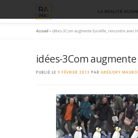
Aller
au
LA RÉALITÉ AUGM
contenu
Accueil
»
idées-3Com augmente Euralille, rencontre avec 
idées-3Com augmente E
PUBLIÉ LE
9 FÉVRIER 2013
PAR
GRÉGORY MAUB