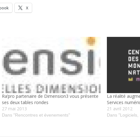
book
X
Ra’pro partenaire de Dimension3 vous présente
La réalité augme
ses deux tables rondes
Services numéri
27 mai 2013
21 avril 2012
Dans "Rencontres et évenements"
Dans "Logiciels,