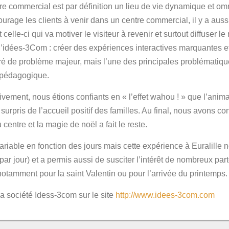
e commercial est par définition un lieu de vie dynamique et omni
urage les clients à venir dans un centre commercial, il y a auss
t celle-ci qui va motiver le visiteur à revenir et surtout diffuser 
d’idées-3Com : créer des expériences interactives marquantes e
ré de problème majeur, mais l’une des principales problématique
 pédagogique.
ivement, nous étions confiants en « l’effet wahou ! » que l’animat
urpris de l’accueil positif des familles. Au final, nous avons c
centre et la magie de noël a fait le reste.
variable en fonction des jours mais cette expérience à Euralille
0 par jour) et a permis aussi de susciter l’intérêt de nombreux p
otamment pour la saint Valentin ou pour l’arrivée du printemps.
la société Idess-3com sur le site
http://www.idees-3com.com