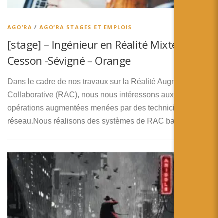
简体中文
日本語
AGO’RA
/
AGO’RA STAGES ET EMPLOIS
[stage] – Ingénieur en Réalité Mixte
Español
Cesson -Sévigné – Orange
Dans le cadre de nos travaux sur la Réalité Augmentée
Collaborative (RAC), nous nous intéressons aux
opérations augmentées menées par des techniciens
réseau.Nous réalisons des systèmes de RAC basés sur …