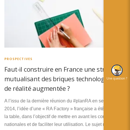
PROSPECTIVES
Faut-il construire en France une structure
mutualisant des briques technologiques
Une question ?
de réalité augmentée ?
A l’issu de la dernière réunion du #planRA en septembre
2014, l’idée d’une « RA Factory » française a été posée sur
la table, dans l’objectif de mettre en avant les compétences
nationales et de faciliter leur utilisation. Le sujet n’a pas