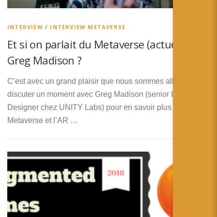
简体中文
日本語
INTERVIEW
/
INTERVIEW METAVERSE
Et si on parlait du Metaverse (actuel) avec
Español
Greg Madison ?
C’est avec un grand plaisir que nous sommes allés
discuter un moment avec Greg Madison (senior Interaction
Designer chez UNITY Labs) pour en savoir plus sur le
Metaverse et l’AR …