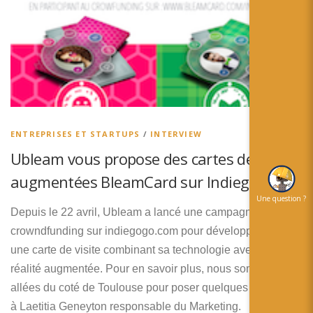
简体中文
日本語
Español
ENTREPRISES ET STARTUPS
/
INTERVIEW
Ubleam vous propose des cartes de visites
augmentées BleamCard sur Indiegogo
Une question ?
Depuis le 22 avril, Ubleam a lancé une campagne de
crowndfunding sur indiegogo.com pour développement
une carte de visite combinant sa technologie avec de la
réalité augmentée. Pour en savoir plus, nous sommes
allées du coté de Toulouse pour poser quelques questions
à Laetitia Geneyton responsable du Marketing.