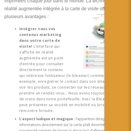
imprimées chaque jour dans le monde. La technologie de
réalité augmentée intégrée à la carte de visite offre
plusieurs avantages :
Intégrer tous vos
contenus marketing
dans votre carte de
visite!
L’interface qui
s’affiche en réalité
augmentée est un point
d’entrée pour consulter
directement le contenu
qui intéresse l’utilisateur (le bleamer) comme, par
exemple, enregistrer le contact dans son smartphone,
voir les produits, se connecter sur les réseaux sociaux,
prendre un rendez-vous… Nous avons toujours une carte
de visite dans notre portefeuille. Avec la BleamCard on
peut présenter sa société en mobilité ou lors de
rencontre fortuite.
L’aspect ludique et magique
: l’apparition design des
informations directement sur la carte plaît énormément. La
nouveauté permet de briser la glace lors d’afterwork ou autres