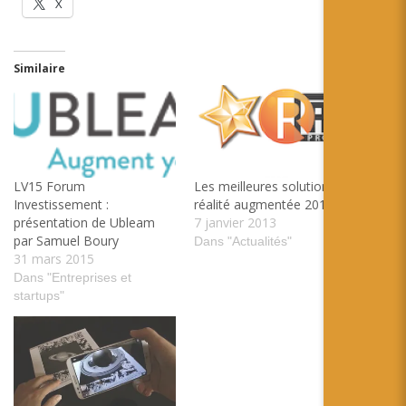
X
Similaire
Les meilleures solutions de
LV15 Forum
réalité augmentée 2012
Investissement :
7 janvier 2013
présentation de Ubleam
par Samuel Boury
Dans "Actualités"
31 mars 2015
Dans "Entreprises et
startups"