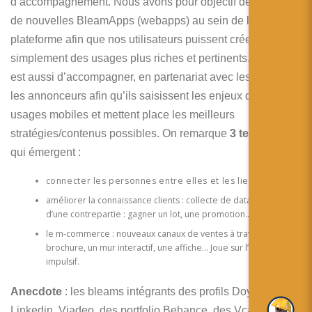
d’accompagnement. Nous avons pour objectif de proposer
de nouvelles BleamApps (webapps) au sein de la
plateforme afin que nos utilisateurs puissent créer
simplement des usages plus riches et pertinents. Notre rôle
est aussi d’accompagner, en partenariat avec les agences,
les annonceurs afin qu’ils saisissent les enjeux des
usages mobiles et mettent place les meilleurs
stratégies/contenus possibles. On remarque
3 tendances
qui émergent :
connecter les personnes entre elles et les lieux
améliorer la connaissance clients : collecte de data en échange
d’une contrepartie : gagner un lot, une promotion…
le m-commerce : nouveaux canaux de ventes à travers la
brochure, un mur interactif, une affiche… Joue sur l’achat
impulsif.
Anecdote
: les bleams intégrants des profils Doyoubuzz,
Linkedin, Viadeo, des portfolio Behance, des Vcards, des