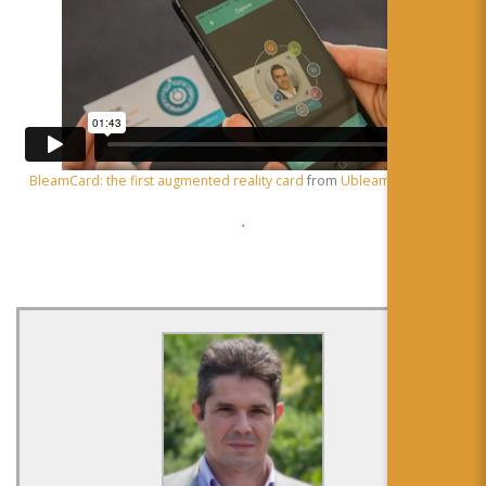
BleamCard: the first augmented reality card
from
Ubleam
on
Vimeo
.
.