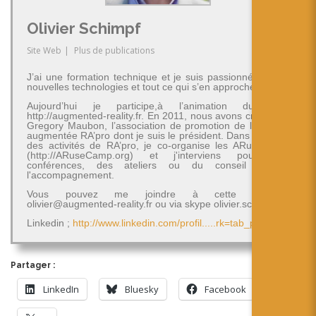
Olivier Schimpf
Site Web
|
Plus de publications
J’ai une formation technique et je suis passionné par les
nouvelles technologies et tout ce qui s’en approche.
Aujourd’hui je participe,à l’animation du blog
http://augmented-reality.fr. En 2011, nous avons créé avec
Gregory Maubon, l’association de promotion de la réalité
augmentée RA’pro dont je suis le président. Dans le cadre
des activités de RA’pro, je co-organise les ARuseCamp
(http://ARuseCamp.org) et j'interviens pour des
conférences, des ateliers ou du conseil et de
l'accompagnement.
Vous pouvez me joindre à cette adresse
olivier@augmented-reality.fr ou via skype olivier.schimpf
Linkedin ;
http://www.linkedin.com/profil.....rk=tab_pro
Partager :
LinkedIn
Bluesky
Facebook