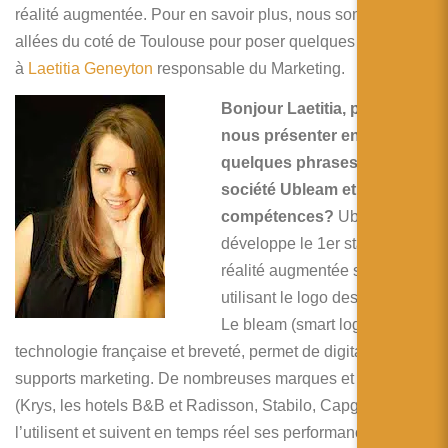
简体中文
réalité augmentée. Pour en savoir plus, nous sommes
allées du coté de Toulouse pour poser quelques questions
日本語
à
Laetitia Geneyton
responsable du Marketing.
Español
Bonjour Laetitia, peux-tu
nous présenter en
quelques phrases la
société Ubleam et ses
compétences?
Ubleam
développe le 1er standard de
réalité augmentée sur mobile
utilisant le logo des marques.
Le bleam (smart logo),
technologie française et breveté, permet de digitaliser les
supports marketing. De nombreuses marques et enseignes
(Krys, les hotels B&B et Radisson, Stabilo, Capgemini)
l’utilisent et suivent en temps réel ses performances sur la