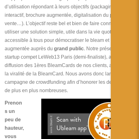
d’utilisation répondant à leurs objectifs (packaging
interactif, brochure augmentée, digitalisation du point de
vente…). L’objectif reste bel et bien de faire connaître et
utiliser une solution simple, utile dans la vie quotidienne et
accessible à tous pour démocratiser le bleam et la réalité
augmentée auprès du
grand public
. Notre présence à la
startup compet LeWeb13 Paris (demi-finaliste), ainsi que la
diffusion des 1ères BleamCards de nos clients, a confirmé
la viralité de la BleamCard. Nous avons donc lancé la
campagne de crowdfunding afin d’honorer les demandes
de plus en plus nombreuses.
Prenon
s un
peu de
hauteur,
vous