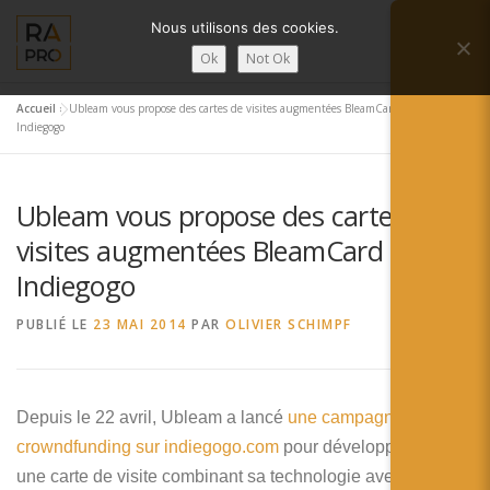
Aller
Nous utilisons des cookies.
au
Menu
contenu
Ok
Not Ok
Accueil
»
Ubleam vous propose des cartes de visites augmentées BleamCard sur
LA RÉALITÉ AUGMENTÉE ?
RA’PRO
Indiegogo
Ubleam vous propose des cartes de
SERVICES RA’PRO
ACTUALITÉ DE LA RA
visites augmentées BleamCard sur
Indiegogo
CONTACTS
FRANÇAIS
PUBLIÉ LE
23 MAI 2014
PAR
OLIVIER SCHIMPF
English
Français
Depuis le 22 avril, Ubleam a lancé
une campagne de
crowndfunding sur indiegogo.com
Deutsch
pour développement
une carte de visite combinant sa technologie avec de la