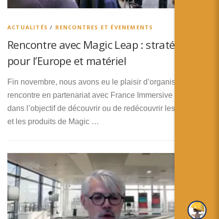
简体中文
日本語
ACTUALITÉS
/
RENCONTRES ET ÉVENEMENTS
Rencontre avec Magic Leap : stratégie
Español
pour l’Europe et matériel
Fin novembre, nous avons eu le plaisir d’organiser une
rencontre en partenariat avec France Immersive Learning,
dans l’objectif de découvrir ou de redécouvrir les services
et les produits de Magic …