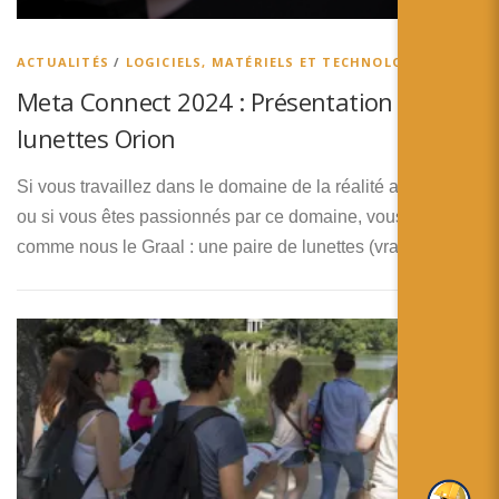
简体中文
日本語
ACTUALITÉS
/
LOGICIELS, MATÉRIELS ET TECHNOLOGIES
Meta Connect 2024 : Présentation des
Español
lunettes Orion
Si vous travaillez dans le domaine de la réalité augmentée,
ou si vous êtes passionnés par ce domaine, vous attendez
comme nous le Graal : une paire de lunettes (vraiment …