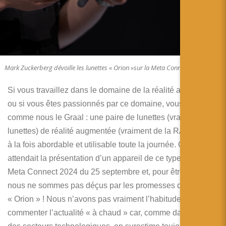
简体中文
日本語
Español
Mark Zuckerberg dévoille les lunettes « Orion »sur la Meta Connect 2024
Si vous travaillez dans le domaine de la réalité augmentée,
ou si vous êtes passionnés par ce domaine, vous attendez
comme nous le Graal : une paire de lunettes (vraiment des
lunettes) de réalité augmentée (vraiment de la RA) qui soit
à la fois abordable et utilisable toute la journée. On
attendait la présentation d’un appareil de ce type lors de la
Meta Connect 2024 du 25 septembre et, pour être franc,
nous ne sommes pas déçus par les promesses du modèle
« Orion » ! Nous n’avons pas vraiment l’habitude ici de
commenter l’actualité « à chaud » car, comme dans bien