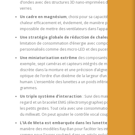
d’ondes avec des structures 3D nano-imprimées dans les
verres.
Un cadre en magnésium
, choisi pour sa capacité à dissiper la
chaleur efficacement et, évidement, de manière passive. Il est
impossible de mettre des ventilateurs dans l’appariel.
Une stratégie globale de réduction de chaleur
et
limitation de consommation d’énergie avec composants
personnalisés comme des micro-LED et des puces dédiées.
Une miniaturisation extrême
des composants avec, par
exemple, sept caméras et capteurs intégrés de manière
discrète dans la monture et une précision d’alignement
optique de l’ordre d’un dixième de la largeur d’un cheveu
humain. L’ensemble des lunettes a un poids inférieur à 100
grammes.
Un triple système d’interaction
: Suivi des mains, suivi du
regard et un bracelet EMG (électromyographie) pour capter
les petits gestes. Tout cela avec une consommation de l’ordre
du milliwatt. On peut ajouter le contrôle vocal couplé à l’IA
L’IA de Meta est embarquée dans les lunettes
à la
manière des modèles Ray-Ban pour faciliter les interactions et,
comme nous l’avons souligné dans un article précédent, pour