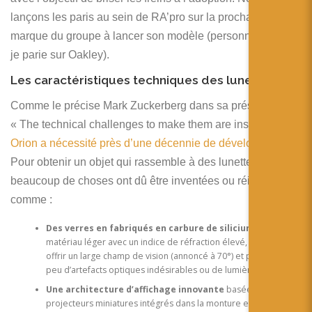
lançons les paris au sein de RA’pro sur la prochaine
marque du groupe à lancer son modèle (personnellement,
je parie sur Oakley).
Les caractéristiques techniques des lunettes
Comme le précise Mark Zuckerberg dans sa présentation,
« The technical challenges to make them are insane » et
Orion a nécessité près d’une décennie de développement
.
Pour obtenir un objet qui rassemble à des lunettes,
beaucoup de choses ont dû être inventées ou réinventées
comme :
Des verres en fabriqués en carbure de silicium
, un
matériau léger avec un indice de réfraction élevé, crucial pour
offrir un large champ de vision (annoncé à 70°) et produisant
peu d’artefacts optiques indésirables ou de lumière parasite.
Une architecture d’affichage innovante
basée sur des
projecteurs miniatures intégrés dans la monture et des guides