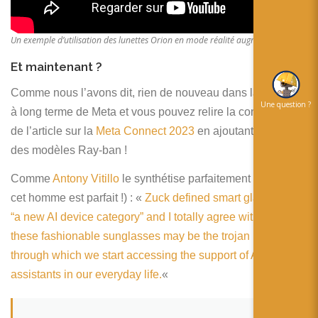
Un exemple d’utilisation des lunettes Orion en mode réalité augmentée
Et maintenant ?
Comme nous l’avons dit, rien de nouveau dans la stratégie
Une question ?
à long terme de Meta et vous pouvez relire la conclusion
de l’article sur la
Meta Connect 2023
en ajoutant le succès
des modèles Ray-ban !
Comme
Antony Vitillo
le synthétise parfaitement (parce que
cet homme est parfait !) : «
Zuck defined smart glasses as
“a new AI device category” and I totally agree with him:
these fashionable sunglasses may be the trojan horse
through which we start accessing the support of AI
assistants in our everyday life.
«