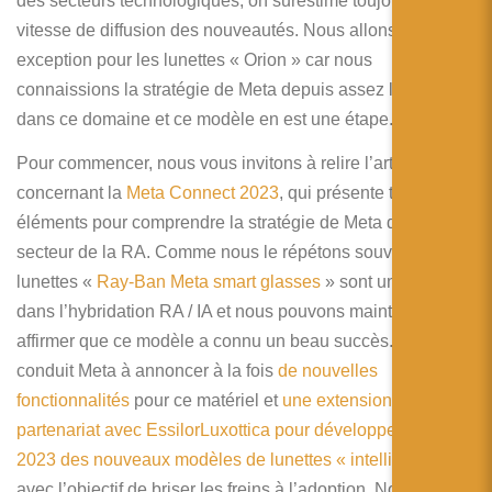
des secteurs technologiques, on surestime toujours la
vitesse de diffusion des nouveautés. Nous allons faire une
exception pour les lunettes « Orion » car nous
connaissions la stratégie de Meta depuis assez longtemps
dans ce domaine et ce modèle en est une étape.
Pour commencer, nous vous invitons à relire l’article
concernant la
Meta Connect 2023
, qui présente tous les
éléments pour comprendre la stratégie de Meta dans le
secteur de la RA. Comme nous le répétons souvent, les
lunettes «
Ray-Ban Meta smart glasses
» sont un pivot
dans l’hybridation RA / IA et nous pouvons maintenant
affirmer que ce modèle a connu un beau succès. Cela
conduit Meta à annoncer à la fois
de nouvelles
fonctionnalités
pour ce matériel et
une extension de
partenariat avec EssilorLuxottica pour développer jusqu’en
2023 des nouveaux modèles de lunettes « intelligentes »
avec l’objectif de briser les freins à l’adoption. Nous