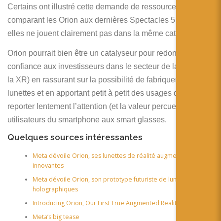
Certains ont illustré cette demande de ressources en
comparant les Orion aux dernières Spectacles 5 de Snap,
elles ne jouent clairement pas dans la même catégorie.
Orion pourrait bien être un catalyseur pour redonner
confiance aux investisseurs dans le secteur de la RA (et de
la XR) en rassurant sur la possibilité de fabriquer ses
lunettes et en apportant petit à petit des usages qui vont
reporter lentement l’attention (et la valeur percue) des
utilisateurs du smartphone aux smart glasses.
Quelques sources intéressantes
Meta dévoile Orion, ses lunettes de réalité augmentée ultra
innovantes
Meta dévoile Orion, son prototype futuriste de lunettes
holographiques
Introducing Orion, Our First True Augmented Reality Glasses
Meta’s big tease