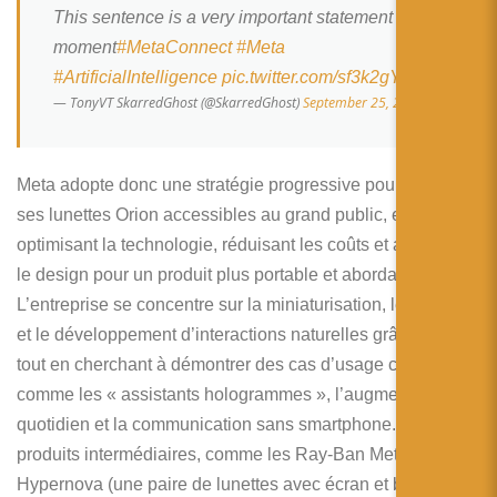
This sentence is a very important statement in this
moment
#MetaConnect
#Meta
#ArtificialIntelligence
pic.twitter.com/sf3k2gYiKE
— TonyVT SkarredGhost (@SkarredGhost)
September 25, 2024
Meta adopte donc une stratégie progressive pour rendre
ses lunettes Orion accessibles au grand public, en
optimisant la technologie, réduisant les coûts et améliorant
le design pour un produit plus portable et abordable.
L’entreprise se concentre sur la miniaturisation, le confort,
et le développement d’interactions naturelles grâce à l’IA,
tout en cherchant à démontrer des cas d’usage concrets
comme les « assistants hologrammes », l’augmentation du
quotidien et la communication sans smartphone. Des
produits intermédiaires, comme les Ray-Ban Meta et
Hypernova (une paire de lunettes avec écran et bracelet de