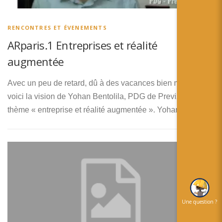
简体中文
日本語
RENCONTRES ET ÉVENEMENTS
ARparis.1 Entreprises et réalité
Español
augmentée
Avec un peu de retard, dû à des vacances bien méritée
voici la vision de Yohan Bentolila, PDG de Previznet, sur le
thème « entreprise et réalité augmentée ». Yohan nous …
Une question ?