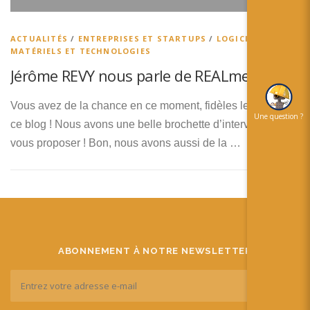
简体中文
日本語
ACTUALITÉS
/
ENTREPRISES ET STARTUPS
/
LOGICIELS,
MATÉRIELS ET TECHNOLOGIES
Español
Jérôme REVY nous parle de REALme
Vous avez de la chance en ce moment, fidèles lecteurs de
Une question ?
ce blog ! Nous avons une belle brochette d’interviews à
vous proposer ! Bon, nous avons aussi de la …
ABONNEMENT À NOTRE NEWSLETTER