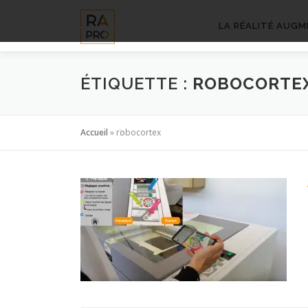
Aller
au
LA RÉALITÉ AUGM
contenu
ÉTIQUETTE :
ROBOCORTE
Accueil
»
robocortex