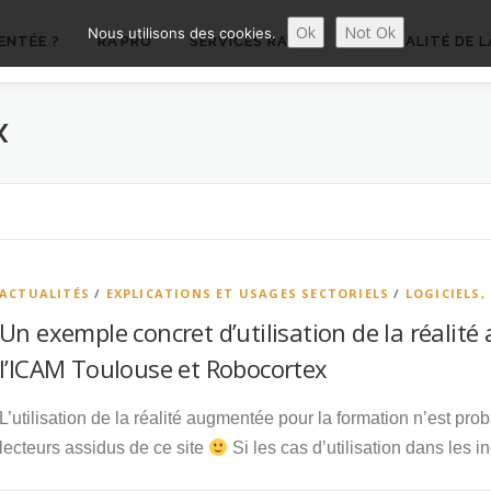
Ok
Not Ok
Nous utilisons des cookies.
ENTÉE ?
RA’PRO
SERVICES RA’PRO
ACTUALITÉ DE L
X
ACTUALITÉS
/
EXPLICATIONS ET USAGES SECTORIELS
/
LOGICIELS,
Un exemple concret d’utilisation de la réali
l’ICAM Toulouse et Robocortex
L’utilisation de la réalité augmentée pour la formation n’est p
lecteurs assidus de ce site
Si les cas d’utilisation dans les i