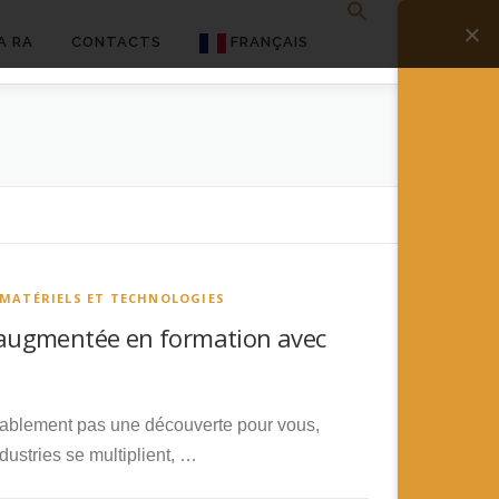
A RA
CONTACTS
FRANÇAIS
English
Français
Deutsch
简体中文
 MATÉRIELS ET TECHNOLOGIES
日本語
té augmentée en formation avec
Español
robablement pas une découverte pour vous,
ndustries se multiplient, …