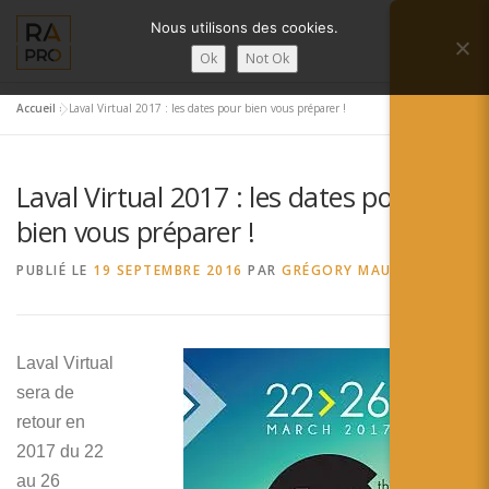
Aller
Nous utilisons des cookies.
au
Menu
contenu
Ok
Not Ok
Accueil
»
Laval Virtual 2017 : les dates pour bien vous préparer !
LA RÉALITÉ AUGMENTÉE ?
RA’PRO
Laval Virtual 2017 : les dates pour
SERVICES RA’PRO
ACTUALITÉ DE LA RA
bien vous préparer !
PUBLIÉ LE
19 SEPTEMBRE 2016
PAR
GRÉGORY MAUBON
CONTACTS
FRANÇAIS
English
Laval Virtual
sera de
Français
retour en
Deutsch
2017 du 22
au 26