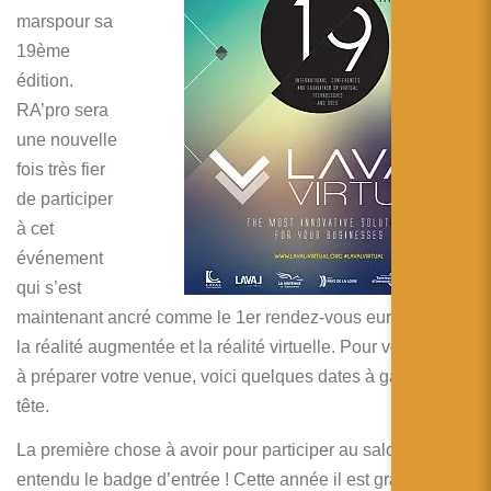
简体中文
marspour sa
19ème
日本語
édition.
Español
RA’pro sera
une nouvelle
fois très fier
de participer
à cet
événement
qui s’est
maintenant ancré comme le 1er rendez-vous européen sur
la réalité augmentée et la réalité virtuelle. Pour vous aider
à préparer votre venue, voici quelques dates à garder en
tête.
La première chose à avoir pour participer au salon est bien
entendu le badge d’entrée ! Cette année il est gratuit