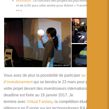
ReVolution
: Le concours des projets les plus innovants de la RA
et de la RV aura cette année pour thème « TransHumanism
++ ».
Vous avez de plus la possibilité de participer
au forum
d’investissement
qui se tiendra le 23 mars pour présenter
votre projet devant des investisseurs internationaux. La
deadline est fixée au 16 janvier 2017. Je
termine avec
Virtual Fantasy
, la compétition étudiante de
référence en Europe sur les technonologies RA et RV.