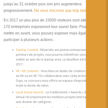
jusqu’au 31 octobre puis son prix augmentera
progressivement.
Ne vous inscrivez pas trop tard !
En 2017 un peu plus de 15000 visiteurs sont attendus et
170 entreprises exposeront leur savoir faire. Pour vous
mettre en avant, vous pouvez exposer mais également
participer à plusieurs actions :
StartUp Contest
: Réservée aux jeunes entreprises et aux
porteurs de projets, vous pourrez bénéficier une place très
visible au sein de la startup area. La deadline est le 14 janvier
2017.
VR / AR Contents
: Vous êtes un studio de création de contenu
en RA ou en VR ? En collaboration avec Unity et les Cross Video
Days, ce concours vous offrira un espace d’exposition pour
toute la durée du salon.
Laval Virtual Awards
: Le traditionnels « Awards » de Laval
Virtual récompensent les meilleurs projets internationaux dans
une dizaine de catégorie.