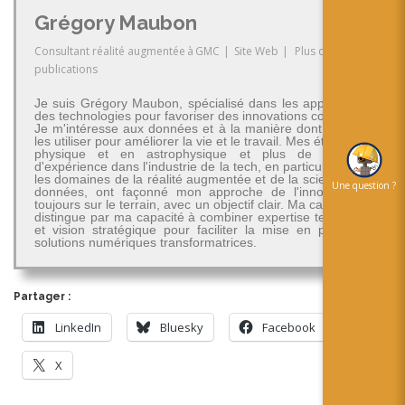
Grégory Maubon
Consultant réalité augmentée
à
GMC
|
Site Web
|
Plus de
publications
Je suis Grégory Maubon, spécialisé dans les applications
des technologies pour favoriser des innovations concrètes.
Je m'intéresse aux données et à la manière dont on peut
les utiliser pour améliorer la vie et le travail. Mes études en
physique et en astrophysique et plus de 30 ans
d'expérience dans l'industrie de la tech, en particulier dans
les domaines de la réalité augmentée et de la science des
Une question ?
données, ont façonné mon approche de l'innovation -
toujours sur le terrain, avec un objectif clair. Ma carrière se
distingue par ma capacité à combiner expertise technique
et vision stratégique pour faciliter la mise en place de
solutions numériques transformatrices.
Partager :
LinkedIn
Bluesky
Facebook
X