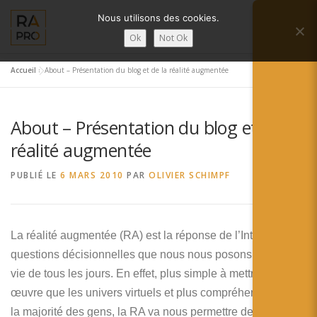
Aller
Nous utilisons des cookies.
au
Menu
contenu
Ok
Not Ok
Accueil
»
About – Présentation du blog et de la réalité augmentée
LA RÉALITÉ AUGMENTÉE ?
RA’PRO
About – Présentation du blog et de la
SERVICES RA’PRO
ACTUALITÉ DE LA RA
réalité augmentée
PUBLIÉ LE
6 MARS 2010
PAR
OLIVIER SCHIMPF
CONTACTS
FRANÇAIS
English
La réalité augmentée (RA) est la réponse de l’Internet aux
questions décisionnelles que nous nous posons dans la
Français
vie de tous les jours. En effet, plus simple à mettre en
Deutsch
œuvre que les univers virtuels et plus compréhensible par
la majorité des gens, la RA va nous permettre de rendre la