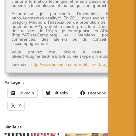
J’ai une formation technique et je suis passionné par les
nouvelles technologies et tout ce qui s’en approche.
Aujourd’hui je participe,à l’animation du blog
http://augmented-reality.fr. En 2011, nous avons créé avec
Gregory Maubon, l’association de promotion de la réalité
augmentée RA’pro dont je suis le président. Dans le cadre
des activités de RA’pro, je co-organise les ARuseCamp
(http://ARuseCamp.org) et j'interviens pour des
conférences, des ateliers ou du conseil et de
l'accompagnement.
Vous pouvez me joindre à cette adresse
olivier@augmented-reality.fr ou via skype olivier.schimpf
Linkedin ;
http://www.linkedin.com/profil.....rk=tab_pro
Partager :
LinkedIn
Bluesky
Facebook
X
Similaire