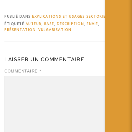
apporter une quelconque
valeur ajoutée. Prenons
l'exemple du Magical
PUBLIÉ DANS
EXPLICATIONS ET USAGES SECTORIELS
Mirror…
ÉTIQUETÉ
AUTEUR
,
BASE
,
DESCRIPTION
,
ENVIE
,
PRÉSENTATION
,
VULGARISATION
LAISSER UN COMMENTAIRE
COMMENTAIRE
*