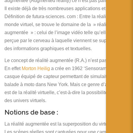
augmentée (Augmented reality) ce n’est pas parler du futur.
Il existe déjà de très nombreuses applications et exemples.
Définition de futura-sciences. com : Entre la réalité et le
monde virtuel, se trouve le domaine de la » réalité
augmentée » : celui de l’image vidéo telle qu’elle est
perçue par le cerveau à laquelle viennent se superposer
des informations graphiques et textuelles.
Le concept de réalité augmentée (R.A.) n’est pas récent.
En effet
Morton Heilig
a crée en 1962 ‘Sensorama’un
casque équipé de capteur permettant de simulait une
balade à moto dans New York. Mais ce genre d’application
est de la réalité virtuelle, c’est-à-dire la possibilité de visiter
des univers virtuels.
Notions de base :
La réalité augmentée est la superposition du virtuel au réel.
Les scènes réelles sont capturées pour une caméra et