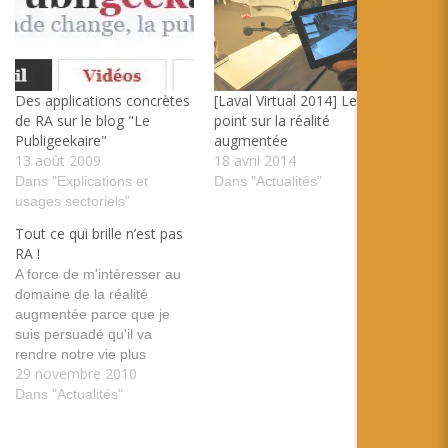
Des applications concrètes
[Laval Virtual 2014] Le
de RA sur le blog "Le
point sur la réalité
Publigeekaire"
augmentée
13 août 2009
18 avril 2014
Dans "Explications et
Dans "Actualités"
usages sectoriels"
Tout ce qui brille n’est pas
RA !
A force de m'intéresser au
domaine de la réalité
augmentée parce que je
suis persuadé qu'il va
rendre notre vie plus
29 novembre 2010
« belle » dans un futur
proche, je suis de plus en
Dans "Actualités"
plus irrité par les usages qui
s'en revendiquent sans