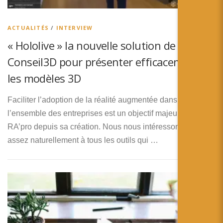
简体中文
日本語
ACTUALITÉS
/
INTERVIEW
« Hololive » la nouvelle solution de
Español
Conseil3D pour présenter efficacement
les modèles 3D
Faciliter l’adoption de la réalité augmentée dans
l’ensemble des entreprises est un objectif majeur de
RA’pro depuis sa création. Nous nous intéressons donc
assez naturellement à tous les outils qui …