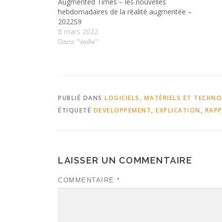
Augmented Times – les nouvelles
hebdomadaires de la réalité augmentée –
2022S9
8 mars 2022
Dans "Veille"
PUBLIÉ DANS
LOGICIELS, MATÉRIELS ET TECHN
ÉTIQUETÉ
DEVELOPPEMENT
,
EXPLICATION
,
RAP
LAISSER UN COMMENTAIRE
COMMENTAIRE
*