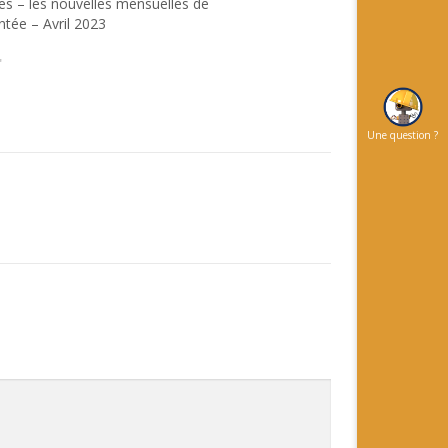
 – les nouvelles mensuelles de
ntée – Avril 2023
"
Une question ?