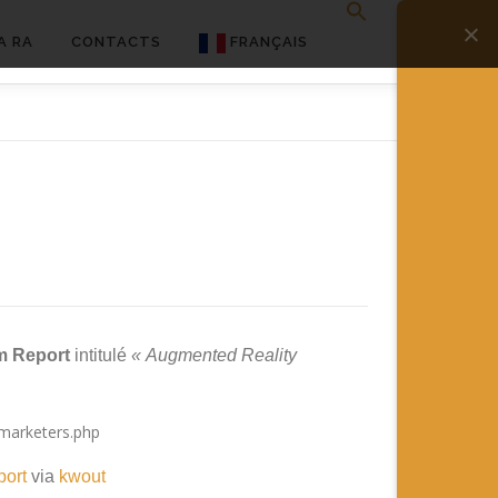
A RA
CONTACTS
FRANÇAIS
English
Français
Deutsch
简体中文
日本語
Español
m Report
intitulé
« Augmented Reality
port
via
kwout