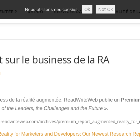
Ok
Not Ok
Nous utilisons des cookies.
ENTÉE ?
RA’PRO
SERVICES RA’PRO
ACTUALITÉ DE L
sur le business de la RA
N
siness de la réalité augmentée, ReadWriteWeb publie un
Premiu
 of the Leaders, the Challenges and the Future ».
ality for Marketers and Developers: Our Newest Research Re