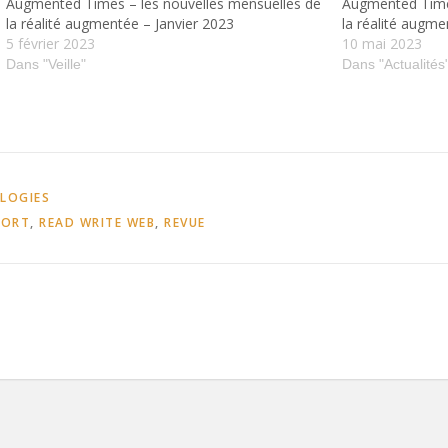
Augmented Times – les nouvelles mensuelles de
Augmented Times
la réalité augmentée – Janvier 2023
la réalité augme
5 février 2023
10 mai 2023
Dans "Veille"
Dans "Actualités
OLOGIES
PORT
,
READ WRITE WEB
,
REVUE