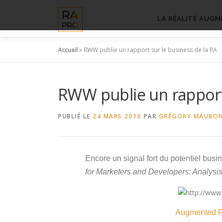
Aller
au
LA RÉALITÉ AUGM
contenu
Accueil
»
RWW publie un rapport sur le business de la RA
RWW publie un rapport 
PUBLIÉ LE
24 MARS 2010
PAR
GRÉGORY MAUBO
Encore un signal fort du potentiel bu
for Marketers and Developers: Analysis
Augmented Re