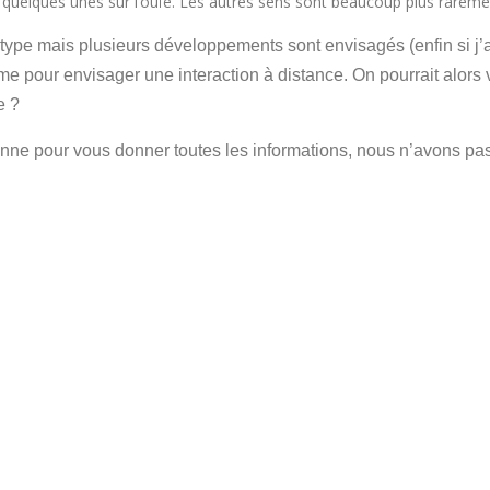
n, quelques unes sur l’ouïe. Les autres sens sont beaucoup plus rare
otype mais plusieurs développements sont envisagés (enfin si j’a
me pour envisager une interaction à distance. On pourrait alors
e ?
e pour vous donner toutes les informations, nous n’avons pas h