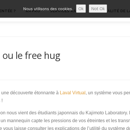
Ok
Not Ok
Nous utilisons des cookies.
ENTÉE ?
RA’PRO
SERVICES RA’PRO
ACTUALITÉ DE L
 ou le free hug
e une découverte étonnante à
Laval Virtual
, un système vous pe
 !
ion nous vient des étudiants japonnais du Kajimoto Laboratory. 
r un mannequin capte les pressions de vos étreintes et les trans
Je vous laisse consulter les explications de l’utilité du système