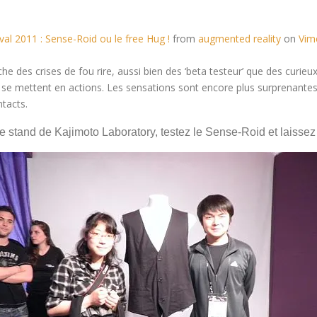
val 2011 : Sense-Roid ou le free Hug !
from
augmented reality
on
Vim
es crises de fou rire, aussi bien des ‘beta testeur’ que des curieux. I
 se mettent en actions. Les sensations sont encore plus surprenantes
tacts.
le stand de Kajimoto Laboratory, testez le Sense-Roid et laiss