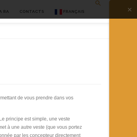
A RA
CONTACTS
FRANÇAIS
English
Français
Deutsch
简体中文
日本語
Español
rmettant de vous prendre dans vos
Le principe est simple, une veste
met à une autre veste (que vous portez
 donnée par les concepteur directement