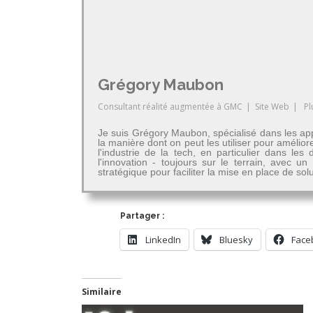
Grégory Maubon
Consultant réalité augmentée
à
GMC
|
Site Web
|
Pl
Je suis Grégory Maubon, spécialisé dans les app
la manière dont on peut les utiliser pour amélior
l'industrie de la tech, en particulier dans 
l'innovation - toujours sur le terrain, avec u
stratégique pour faciliter la mise en place de so
Partager :
LinkedIn
Bluesky
Face
Similaire