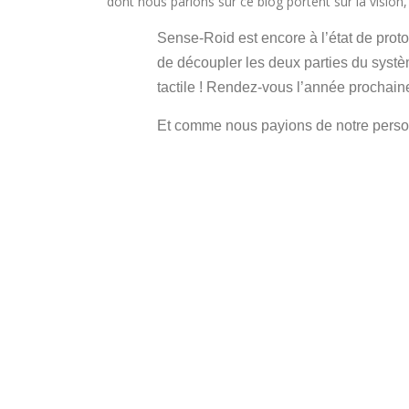
dont nous parlons sur ce blog portent sur la visio
Sense-Roid est encore à l’état de prot
de découpler les deux parties du systè
tactile ! Rendez-vous l’année prochain
Et comme nous payions de notre personn