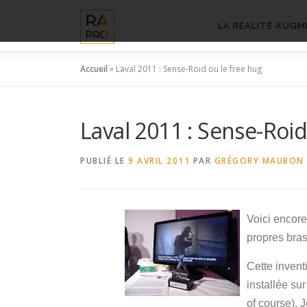
Aller
au
LA RÉALITÉ AUGM
contenu
Accueil
»
Laval 2011 : Sense-Roid ou le free hug
Laval 2011 : Sense-Roid
PUBLIÉ LE
9 AVRIL 2011
PAR
GRÉGORY MAUBON
Voici encor
propres bras
Cette invent
installée su
of course). 