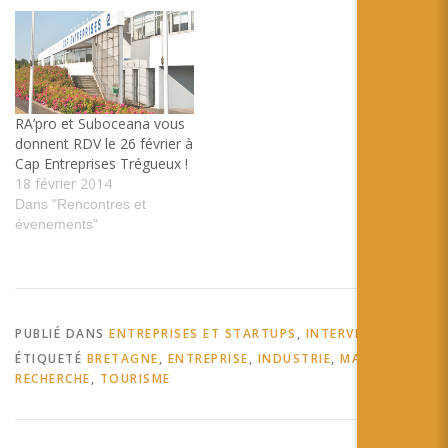
rencontre AMA Suboceana
Augmented Reality on
Google Glass on Vimeo Le
guide "Faune et flore sous-
marines de la…
RA’pro et Suboceana vous
donnent RDV le 26 février à
Cap Entreprises Trégueux !
18 février 2014
Dans "Rencontres et
évenements"
PUBLIÉ DANS
ENTREPRISES ET STARTUPS
,
INTERVIEW
ÉTIQUETÉ
BRETAGNE
,
ENTREPRISE
,
INDUSTRIE
,
MARIN
,
RECHERCHE
,
TOURISME