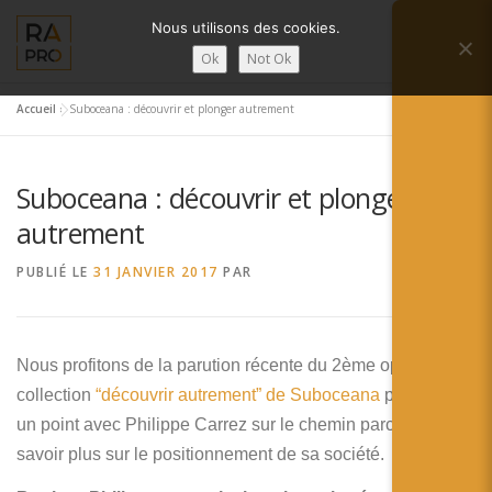
Aller
Nous utilisons des cookies.
au
Menu
contenu
Ok
Not Ok
Accueil
»
Suboceana : découvrir et plonger autrement
LA RÉALITÉ AUGMENTÉE ?
RA’PRO
Suboceana : découvrir et plonger
SERVICES RA’PRO
ACTUALITÉ DE LA RA
autrement
PUBLIÉ LE
31 JANVIER 2017
PAR
CONTACTS
FRANÇAIS
English
Nous profitons de
la parution récente du 2ème opus de la
collection
“découvrir autrement” de Suboceana
pour faire
Français
un point avec Philippe Carrez sur le chemin parcouru et en
Deutsch
savoir plus sur le positionnement de sa société.