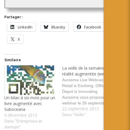
Partager :
LinkedIn
Bluesky
Facebook
X
Similaire
La veille de la semaine en
réalité augmentée (weekly)
Aurasma Live Webcast:
Retail is Evolving, Office
Depot is Innovating
Aurasma vous propose un
Un bilan à six mois pour un
webinar le 26 septembre
livre augmenté avec
22 septembre 2013
sur les usages de la réalité
Suboceana
augmentée dans le
Dans "Veille"
9 décembre 2013
commerce tags: aurasma
Dans "Entreprises et
webconférence commerce
startups"