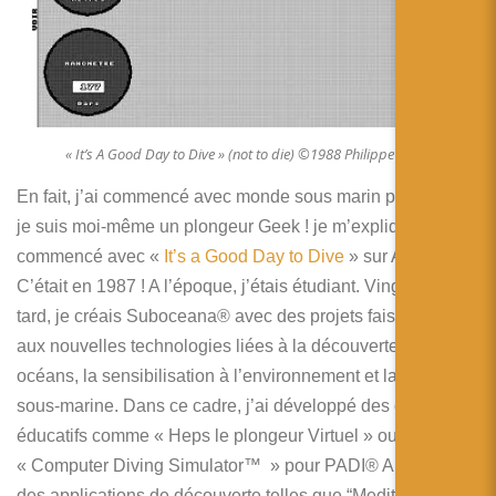
« It’s A Good Day to Dive » (not to die) ©1988 Philippe CARREZ
En fait, j’ai commencé avec monde sous marin parce que
je suis moi-même un plongeur Geek
! je m’explique : j’ai
commencé avec «
It’s a Good Day to Dive
» sur Atari STf.
C’était en 1987 ! A l’époque, j’étais étudiant. Vingt ans plus
tard, je créais Suboceana® avec des projets faisant appel
aux nouvelles technologies liées à la découverte des
océans, la sensibilisation à l’environnement et la plongée
sous-marine. Dans ce cadre, j’ai développé des outils
éducatifs comme « Heps le plongeur Virtuel » ou le
« Computer Diving Simulator™ » pour PADI® Americas,
des applications de découverte telles que “Mediterranean