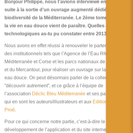
简体中文
Bonjour Philippe, nous t’avions interviewé en 2013
suite à la sortie d’un ouvrage augmenté dédié à la
日本語
biodiversité de la Méditerranée. Le 2ème tome dédié à
la vie en eau douce vient de paraître. Quelles avancées
Español
technologiques as-tu pu constater entre 2013 et 2016.
Nous avons en effet réussi à renouveler le partenariat avec
des institutionnels tels que l’Agence de l’Eau Rhône-
Méditerranée et Corse et les parcs nationaux de Port-Cros
et du Mercantour, pour réaliser un ouvrage sur la vie en
eau douce. On peut désormais parler de la collection
“découvrir autrement”, et ce grâce à l’équipe de
l’association
Déclic Bleu Méditerranée
et ses partenaires
qui en sont les auteurs/illustrateurs et aux
Editions Turtle
Prod
.
Pour ce qui concerne notre partie, c’est-à-dire le
développement de l’application et du site internet, nous