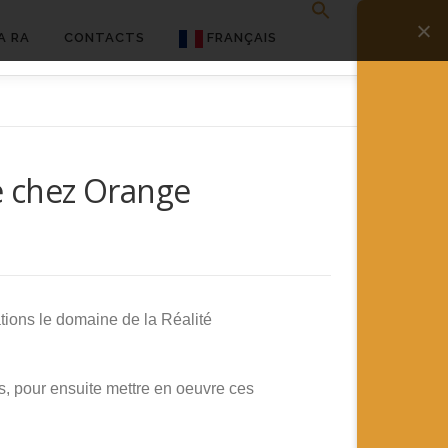
A RA
CONTACTS
FRANÇAIS
English
Français
e chez Orange
Deutsch
简体中文
日本語
Español
ations le domaine de la Réalité
, pour ensuite mettre en oeuvre ces