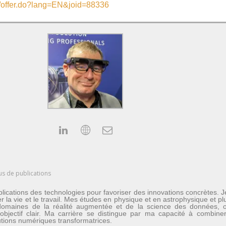
bs/offer.do?lang=EN&joid=88336
us de publications
lications des technologies pour favoriser des innovations concrètes. 
er la vie et le travail. Mes études en physique et en astrophysique et 
les domaines de la réalité augmentée et de la science des données
n objectif clair. Ma carrière se distingue par ma capacité à combine
lutions numériques transformatrices.