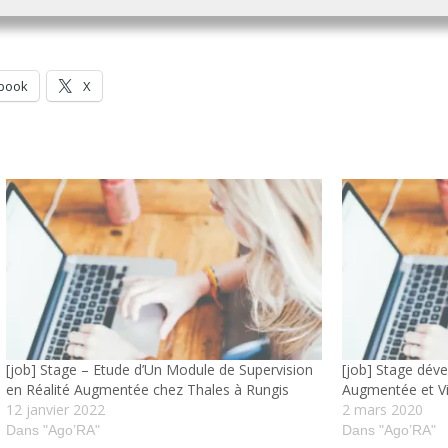
book
X
[job] Stage – Etude d’Un Module de Supervision
[job] Stage dév
en Réalité Augmentée chez Thales à Rungis
Augmentée et Vi
12 janvier 2022
2 mars 2020
Dans "Ago’RA"
Dans "Ago’RA"