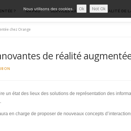
Ok
Not Ok
Nous utilisons des cookies.
ENTÉE ?
RA’PRO
SERVICES RA’PRO
ACTUALITÉ DE L
gmentée chez Orange
 innovantes de réalité augmenté
UBON
re un état des lieux des solutions de représentation des inform
.
aura en charge de proposer de nouveaux concepts d’interactions