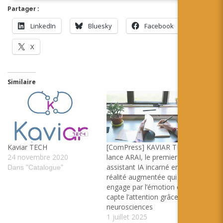
Partager :
LinkedIn
Bluesky
Facebook
X
Similaire
Kaviar TECH
[ComPress] KAVIAR TECH
24 novembre 2020
lance ARAI, le premier
assistant IA incarné en
Dans "Catalogue"
réalité augmentée qui
engage par l’émotion et
capte l’attention grâce aux
neurosciences
1 juillet 2025