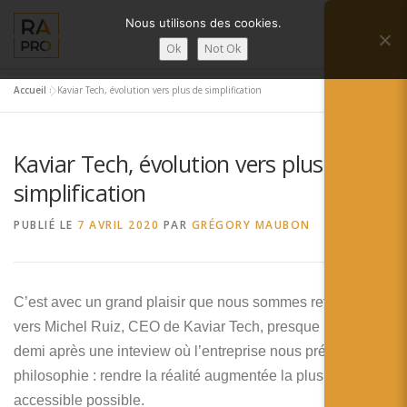
Aller
Nous utilisons des cookies.
au
Menu
contenu
Ok
Not Ok
Accueil
»
Kaviar Tech, évolution vers plus de simplification
LA RÉALITÉ AUGMENTÉE ?
RA’PRO
Kaviar Tech, évolution vers plus de
SERVICES RA’PRO
ACTUALITÉ DE LA RA
simplification
PUBLIÉ LE
7 AVRIL 2020
PAR
GRÉGORY MAUBON
CONTACTS
FRANÇAIS
English
C’est avec un grand plaisir que nous sommes retournés
vers Michel Ruiz, CEO de Kaviar Tech, presque un an est
Français
demi après une inteview où l’entreprise nous présentait sa
Deutsch
philosophie : rendre la réalité augmentée la plus
accessible possible.