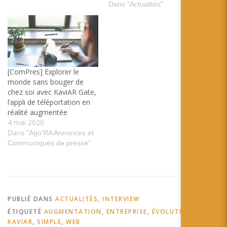
Dans "Actualités"
[ComPres] Explorer le
monde sans bouger de
chez soi avec KaviAR Gate,
l’appli de téléportation en
réalité augmentée
4 mai 2020
Dans "Ago'RA Annonces et
Communiqués de presse"
PUBLIÉ DANS
ACTUALITÉS
,
INTERVIEW
ÉTIQUETÉ
AUGMENTATION
,
ENTREPRISE
,
ÉVOLUTION
,
KAVIAR
,
SIMPLE
,
WEB