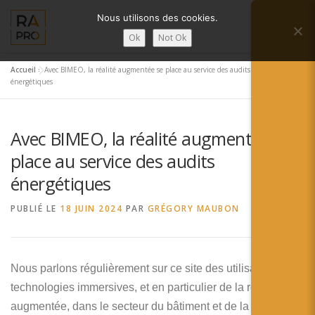
Aller
Nous utilisons des cookies.
au
Menu
contenu
Ok
Not Ok
Accueil
»
Avec BIMEO, la réalité augmentée se place au service des audits
LA RÉALITÉ AUGMENTÉE ?
RA’PRO
énergétiques
Avec BIMEO, la réalité augmentée se
SERVICES RA’PRO
ACTUALITÉ DE LA RA
place au service des audits
énergétiques
CONTACTS
FRANÇAIS
PUBLIÉ LE
18 JUIN 2024
PAR
GRÉGORY MAUBON
English
Français
Nous parlons régulièrement sur ce site des utilisations des
technologies immersives, et en particulier de la réalité
Deutsch
augmentée, dans le secteur du bâtiment et de la