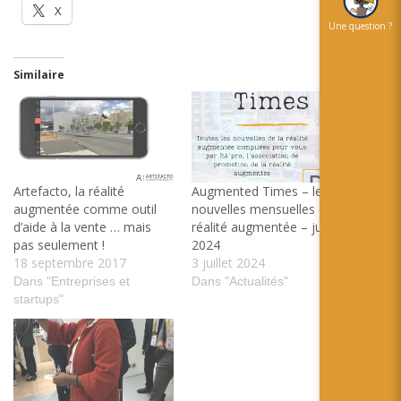
X
Une question ?
Similaire
Artefacto, la réalité
Augmented Times – les
augmentée comme outil
nouvelles mensuelles de la
d’aide à la vente … mais
réalité augmentée – juin
pas seulement !
2024
18 septembre 2017
3 juillet 2024
Dans "Entreprises et
Dans "Actualités"
startups"