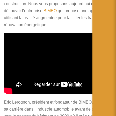
简体中文
construction. Nous vous proposons aujourd’hui de
découvrir l’entreprise
BIMEO
qui propose une application
日本語
utilisant la réalité augmentée pour faciliter les travaux de
Español
rénovation énergétique.
Éric Lerognon, président et fondateur de BIMEO, a entamé
sa carrière dans l’industrie automobile avant de se tourner