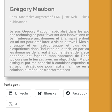
Grégory Maubon
Consultant réalité augmentée
à
GMC
|
Site Web
|
Plus de
publications
Je suis Grégory Maubon, spécialisé dans les applications
des technologies pour favoriser des innovations concrètes.
Je m'intéresse aux données et à la manière dont on peut
les utiliser pour améliorer la vie et le travail. Mes études en
physique et en astrophysique et plus de 30 ans
d'expérience dans l'industrie de la tech, en particulier dans
les domaines de la réalité augmentée et de la science des
données, ont façonné mon approche de l'innovation -
toujours sur le terrain, avec un objectif clair. Ma carrière se
distingue par ma capacité à combiner expertise technique
et vision stratégique pour faciliter la mise en place de
solutions numériques transformatrices.
Partager :
LinkedIn
Bluesky
Facebook
X