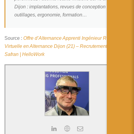
简体中文
Dijon : implantations, revues de conception
日本語
outillages, ergonomie, formation…
Español
Source :
Offre d’Alternance Apprenti Ingénieur Réalité
Virtuelle en Alternance Dijon (21) – Recrutement par
Safran | HelloWork