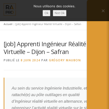
Aller
Nous utilisons des cookies.
au
Menu
contenu
Ok
Not Ok
Accueil
»
[job] Apprenti Ingénieur Réalité Virtuelle – Dijon – Safran
LA RÉALITÉ AUGMENTÉE ?
RA’PRO
[job] Apprenti Ingénieur Réalité
SERVICES RA’PRO
ACTUALITÉ DE LA RA
Virtuelle – Dijon – Safran
PUBLIÉ LE
8 JUIN 2024
PAR
GRÉGORY MAUBON
CONTACTS
FRANÇAIS
English
Au sein du service Ingénierie Industrielle, et
Français
rattaché(e) au pôle outillages en qualité
Deutsch
d’Ingénieur réalité virtuelle en alternance, vous
pérennisez l’activité réalité virtuelle sur le site de