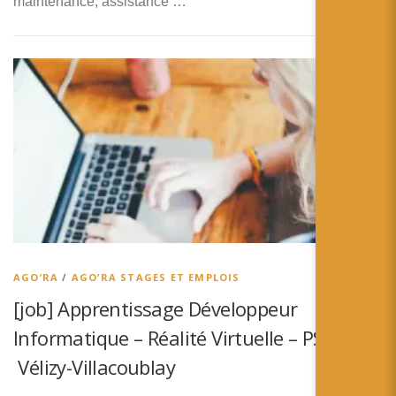
maintenance, assistance …
AGO’RA
/
AGO’RA STAGES ET EMPLOIS
[job] Apprentissage Développeur
Informatique – Réalité Virtuelle – PSA –
Vélizy-Villacoublay