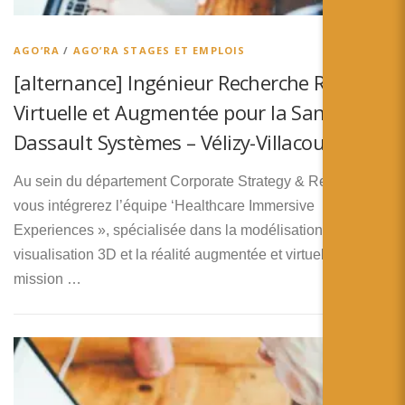
简体中文
日本語
AGO’RA
/
AGO’RA STAGES ET EMPLOIS
[alternance] Ingénieur Recherche Réalité
Español
Virtuelle et Augmentée pour la Santé –
Dassault Systèmes – Vélizy-Villacoublay
Au sein du département Corporate Strategy & Research,
vous intégrerez l’équipe ‘Healthcare Immersive
Experiences », spécialisée dans la modélisation 3D, la
visualisation 3D et la réalité augmentée et virtuelle. Sa
mission …