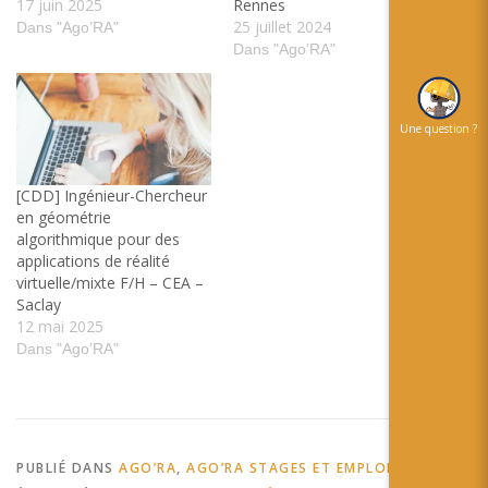
17 juin 2025
Rennes
25 juillet 2024
Dans "Ago’RA"
Dans "Ago’RA"
Une question ?
[CDD] Ingénieur-Chercheur
en géométrie
algorithmique pour des
applications de réalité
virtuelle/mixte F/H – CEA –
Saclay
12 mai 2025
Dans "Ago’RA"
PUBLIÉ DANS
AGO’RA
,
AGO’RA STAGES ET EMPLOIS