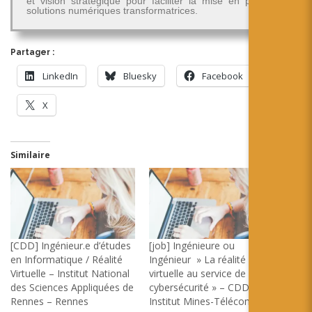
et vision stratégique pour faciliter la mise en place de
solutions numériques transformatrices.
Partager :
LinkedIn
Bluesky
Facebook
X
Similaire
[CDD] Ingénieur.e d’études
[job] Ingénieure ou
en Informatique / Réalité
Ingénieur » La réalité
Virtuelle – Institut National
virtuelle au service de la
des Sciences Appliquées de
cybersécurité » – CDD –
Rennes – Rennes
Institut Mines-Télécom –