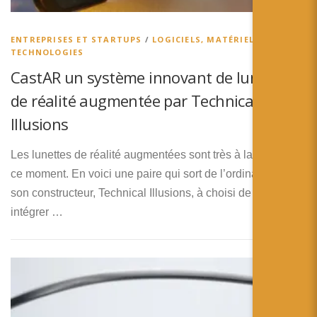
简体中文
日本語
ENTREPRISES ET STARTUPS
/
LOGICIELS, MATÉRIELS ET
TECHNOLOGIES
Español
CastAR un système innovant de lunettes
de réalité augmentée par Technical
Illusions
Les lunettes de réalité augmentées sont très à la mode en
ce moment. En voici une paire qui sort de l’ordinaire car
son constructeur, Technical Illusions, à choisi de lui
intégrer …