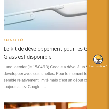
ACTUALITÉS
Le kit de développement pour les Google
Glass est disponible
Une question ?
Lundi dernier (le 15/04/13) Google a dévoilé un SDK pour
développer avec ces lunettes. Pour le moment le package
semble relativement limité mais c’est un début comme
toujours chez Google. …