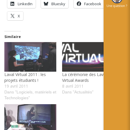
LinkedIn
Bluesky
Facebook
Une question ?
X
Similaire
Laval Virtual 2011 : les
La cérémonie des Laval
projets étudiants !
Virtual Awards
19 avril 2011
8 avril 2011
Dans "Logiciels, matériels et
Dans "Actualités"
Technologies"