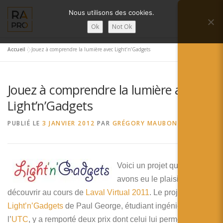
Aller
Nous utilisons des cookies.
au
Menu
contenu
Ok
Not Ok
Accueil
»
Jouez à comprendre la lumière avec Light’n’Gadgets
LA RÉALITÉ AUGMENTÉE ?
RA’PRO
Jouez à comprendre la lumière avec
SERVICES RA’PRO
ACTUALITÉ DE LA RA
Light’n’Gadgets
PUBLIÉ LE
3 JANVIER 2012
PAR
GRÉGORY MAUBON
CONTACTS
FRANÇAIS
English
Voici un projet que nous
avons eu le plaisir de
Français
découvrir au cours de
Laval Virtual 2011
. Le projet
Deutsch
Light’n’Gadgets
de Paul George, étudiant ingénieur à
l’
UTC
, y a remporté deux prix dont celui lui permettant de