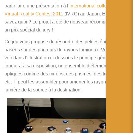
简体中文
partir faire une présentation à l’
International collegiate
Virtual Reality Contest 2011
日本語
(IVRC) au Japon. Et vous
savez quoi ? Le projet a été de nouveau récompensé par
Español
un prix spécial du jury !
Ce jeu vous propose de résoudre des petites énigmes
basées sur des parcours de rayons lumineux. Vous pouvez
voir dans l’illustration ci-dessous le principe général. Le
joueur a à sa disposition, un ensemble d’éléments
optiques comme des miroirs, des prismes, des trous noirs,
etc. Il peut les assembler pour amener les rayons de
lumière de la source à la destination.