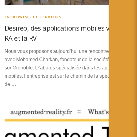
简体中文
日本語
ENTREPRISES ET STARTUPS
Desireo, des applications mobiles vers la
Español
RA et la RV
Nous vous proposons aujourd’hui une rencontre
avec Mohamed Charkan, fondateur de la société Desireo
sur Grenoble. D’abords spécialisée dans les applications
mobiles, l’entreprise est sur le chemin de la spécialisation
de …