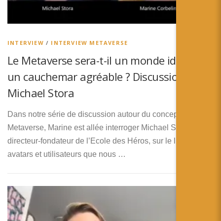
简体中文
日本語
INTERVIEW
/
INTERVIEW METAVERSE
Español
Le Metaverse sera-t-il un monde idéal ou
un cauchemar agréable ? Discussion avec
Michael Stora
Dans notre série de discussion autour du concept de
Metaverse, Marine est allée interroger Michael Stora,
directeur-fondateur de l’Ecole des Héros, sur le lien entre
avatars et utilisateurs que nous …